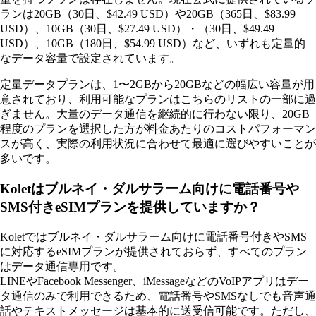
ランは20GB（30日、$42.49 USD）や20GB（365日、$83.99
USD）、10GB（30日、$27.49 USD）・（30日、$49.49
USD）、10GB（180日、$54.99 USD）など、いずれも定量的
なデータ容量で設定されています。
定量データプランは、1〜2GBから20GBなどの幅広い容量が用
意されており、利用可能なプランはこちらのリストの一部に過
ぎません。大量のデータ通信を継続的に行わない限り、20GB
程度のプランを選択した方が料金あたりのコストパフォーマン
スが高く、実際の利用状況に合わせて最適に選びやすいことが
多いです。
Koletはブルネイ・ダルサラーム向けに電話番号や
SMS付きeSIMプランを提供していますか？
Koletではブルネイ・ダルサラーム向けに電話番号付きやSMS
に対応するeSIMプランが提供されておらず、すべてのプラン
はデータ通信専用です。
LINEやFacebook Messenger、iMessageなどのVoIPアプリはデー
タ通信のみで利用できるため、電話番号やSMSなしでも音声通
話やテキストメッセージは基本的に送受信可能です。ただし、