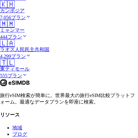
🇰🇭
カンボジア
7,056プラン
🇲🇲
ミャンマー
444プラン
🇱🇦
ラオス人民民主共和国
4,299プラン
🇹🇱
東ティモール
555プラン
旅行eSIM検索が簡単に。世界最大の旅行eSIM比較プラットフ
ォーム。最適なデータプランを即座に検索。
リソース
地域
ブログ