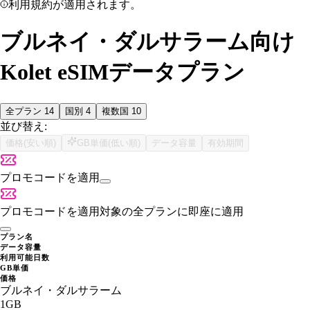
利用規約が適用されます。
ブルネイ・ダルサラーム向け
Kolet eSIMデータプラン
全プラン
14
国別
4
複数国
10
並び替え:
価格(安い順)
GB単価(低い順)
データ容量
有効期間
プロモコードを適用
プロモコードを適用
対象の全プランに即座に適用
プラン名
データ容量
利用可能日数
GB単価
価格
ブルネイ・ダルサラーム
1GB