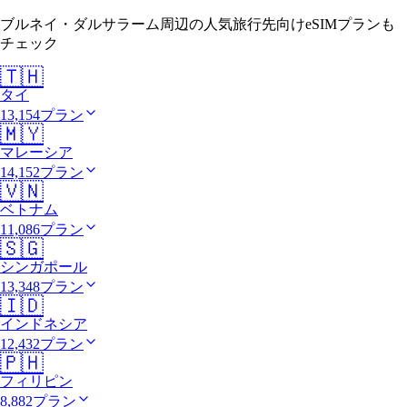
ブルネイ・ダルサラーム周辺の人気旅行先向けeSIMプランも
チェック
🇹🇭
タイ
13,154プラン
🇲🇾
マレーシア
14,152プラン
🇻🇳
ベトナム
11,086プラン
🇸🇬
シンガポール
13,348プラン
🇮🇩
インドネシア
12,432プラン
🇵🇭
フィリピン
8,882プラン