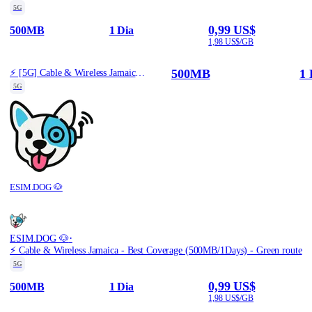
5G
0,99 US$
500MB
1 Dia
1,98 US$/GB
500MB
1 
⚡️ [5G] Cable & Wireless Jamaica - Best 5G Coverage (500MB/1Days) - Black route
5G
ESIM.DOG 🐶
·
ESIM.DOG 🐶
⚡️ Cable & Wireless Jamaica - Best Coverage (500MB/1Days) - Green route
5G
0,99 US$
500MB
1 Dia
1,98 US$/GB