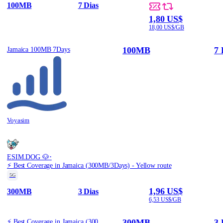
100MB
7 Dias
1,80 US$
18,00 US$/GB
100MB
7 
Jamaica 100MB 7Days
Voyasim
·
ESIM.DOG 🐶
⚡️ Best Coverage in Jamaica (300MB/3Days) - Yellow route
5G
1,96 US$
300MB
3 Dias
6,53 US$/GB
300MB
3 
⚡️ Best Coverage in Jamaica (300MB/3Days) - Yellow route