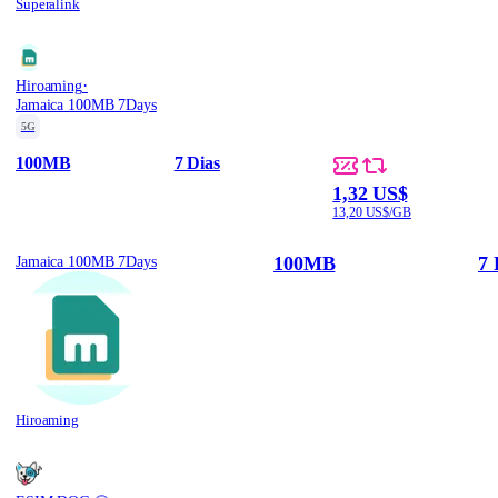
Superalink
·
Hiroaming
Jamaica 100MB 7Days
5G
100MB
7 Dias
1,32 US$
13,20 US$/GB
100MB
7 
Jamaica 100MB 7Days
Hiroaming