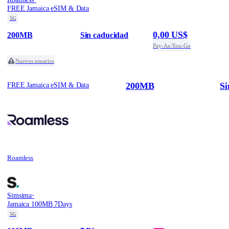
FREE Jamaica eSIM & Data
5G
0,00 US$
200MB
Sin caducidad
Pay-As-You-Go
Nuevos usuarios
200MB
Si
FREE Jamaica eSIM & Data
Roamless
·
Simsima
Jamaica 100MB 7Days
5G