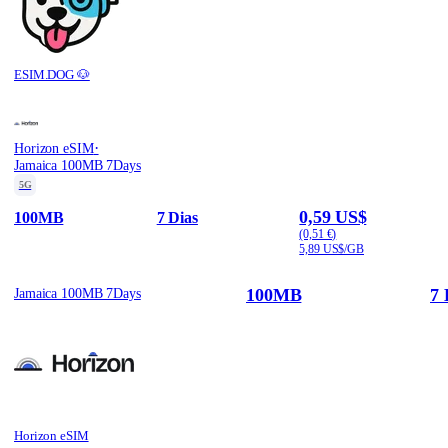
ESIM.DOG 🐶
·
Horizon eSIM
Jamaica 100MB 7Days
5G
0,59 US$
100MB
7 Dias
(0,51 €)
5,89 US$/GB
100MB
7 
Jamaica 100MB 7Days
Horizon eSIM