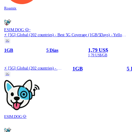
Roamix
·
ESIM.DOG 🐶
⚡️ [5G] Global (202 countries) - Best 5G Coverage (1GB/5Days) - Yellow route
5G
1,79 US$
1GB
5 Dias
1,79 US$/GB
1GB
5 
⚡️ [5G] Global (202 countries) - Best 5G Coverage (1GB/5Days) - Yellow route
5G
ESIM.DOG 🐶