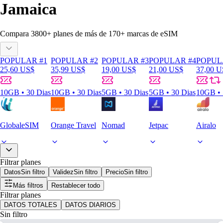
Jamaica
Compara
3800
+ planes de más de
170+
marcas de eSIM
POPULAR #1
POPULAR #2
POPULAR #3
POPULAR #4
POPUL
25,60 US$
35,99 US$
19,00 US$
21,00 US$
37,00 U
10GB • 30 Dias
10GB • 30 Dias
5GB • 30 Dias
5GB • 30 Dias
10GB • 
GlobaleSIM
Orange Travel
Nomad
Jetpac
Airalo
Filtrar planes
Datos
Sin filtro
Validez
Sin filtro
Precio
Sin filtro
Más filtros
Restablecer todo
Filtrar planes
DATOS TOTALES
DATOS DIARIOS
Sin filtro