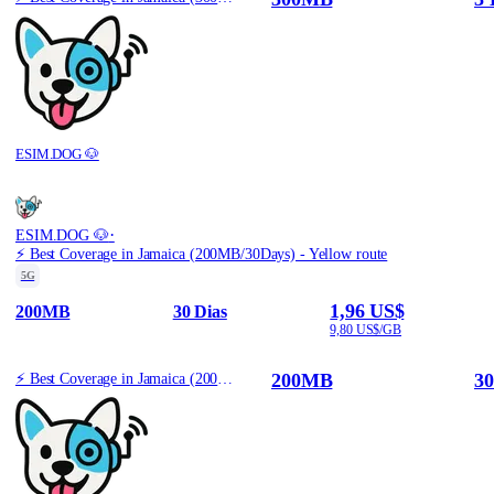
ESIM.DOG 🐶
·
ESIM.DOG 🐶
⚡️ Best Coverage in Jamaica (200MB/30Days) - Yellow route
5G
1,96 US$
200MB
30 Dias
9,80 US$/GB
200MB
30
⚡️ Best Coverage in Jamaica (200MB/30Days) - Yellow route