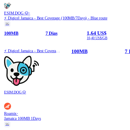
·
ESIM.DOG 🐶
⚡️ Digicel Jamaica - Best Coverage (100MB/7Days) - Blue route
5G
1,64 US$
100MB
7 Dias
16,40 US$/GB
100MB
7 
⚡️ Digicel Jamaica - Best Coverage (100MB/7Days) - Blue route
ESIM.DOG 🐶
·
Roamix
Jamaica 100MB 1Days
5G