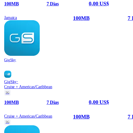
0,00 US$
100MB
7 Dias
100MB
7 
Jamaica
GigSky
·
GigSky
Cruise + Americas/Caribbean
5G
0,00 US$
100MB
7 Dias
100MB
7 
Cruise + Americas/Caribbean
5G