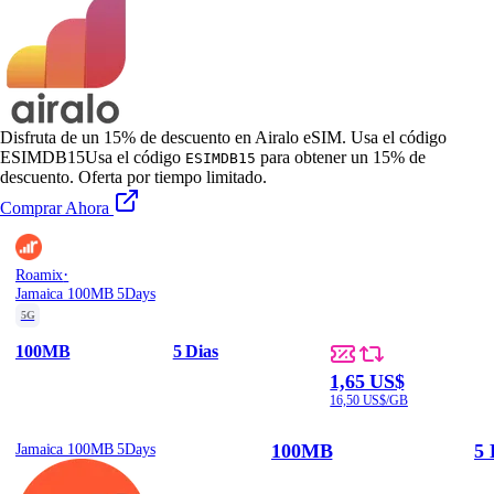
Disfruta de un 15% de descuento en Airalo eSIM. Usa el código
ESIMDB15
Usa el código
para obtener un 15% de
ESIMDB15
descuento. Oferta por tiempo limitado.
Comprar Ahora
·
Roamix
Jamaica 100MB 5Days
5G
100MB
5 Dias
1,65 US$
16,50 US$/GB
100MB
5 
Jamaica 100MB 5Days