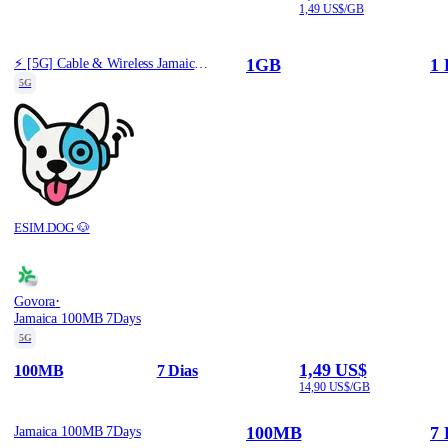
1,49 US$/GB
1GB
1 
⚡️ [5G] Cable & Wireless Jamaica - Best 5G Coverage (1GB/1Days) - Black route
5G
ESIM.DOG 🐶
·
Govora
Jamaica 100MB 7Days
5G
1,49 US$
100MB
7 Dias
14,90 US$/GB
100MB
7 
Jamaica 100MB 7Days