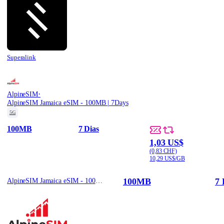
Superalink
·
AlpineSIM
AlpineSIM Jamaica eSIM - 100MB | 7Days
5G
100MB
7 Dias
1,03 US$
(0,83 CHF)
10,29 US$/GB
100MB
7 
AlpineSIM Jamaica eSIM - 100MB | 7Days