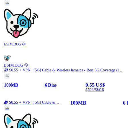
5G
ESIM.DOG 🐶
·
ESIM.DOG 🐶
🎁 $0.55 + VPN | [5G] Cable & Wireless Jamaica - Best 5G Coverage (100MB/6Days) - Black route
5G
0,55 US$
100MB
6 Dias
5,50 US$/GB
100MB
6 
🎁 $0.55 + VPN | [5G] Cable & Wireless Jamaica - Best 5G Coverage (100MB/6Days) - Black route
5G