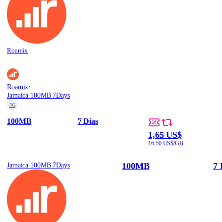
Roamix
·
Roamix
Jamaica 100MB 7Days
5G
100MB
7 Dias
1,65 US$
16,50 US$/GB
100MB
7 
Jamaica 100MB 7Days