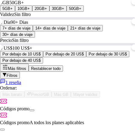
0GB
50GB+
5GB+
10GB+
20GB+
30GB+
50GB+
Validez
Sin filtro
1 Dia
90+ Dias
7+ días de viaje
14+ días de viaje
21+ días de viaje
30+ días de viaje
Precio
Sin filtro
0 US$
100 US$+
Por debajo de 10 US$
Por debajo de 20 US$
Por debajo de 30 US$
Por debajo de 40 US$
Más filtros
Restablecer todo
Filtros
1 reseña
Ordenar:
Más barato
Precio/GB
Más GB
Mayor validez
Códigos promo
Códigos promo
A todos los planes aplicables