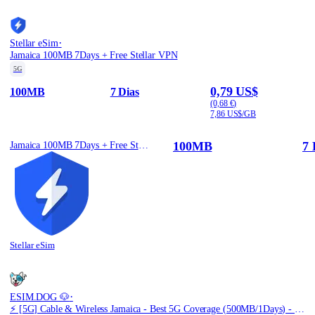
·
Stellar eSim
Jamaica 100MB 7Days + Free Stellar VPN
5G
0,79 US$
100MB
7 Dias
(0,68 €)
7,86 US$/GB
100MB
7 
Jamaica 100MB 7Days + Free Stellar VPN
Stellar eSim
·
ESIM.DOG 🐶
⚡️ [5G] Cable & Wireless Jamaica - Best 5G Coverage (500MB/1Days) - Black route