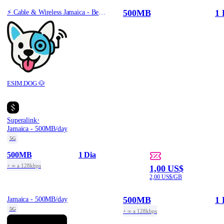
500MB
1 
⚡️ Cable & Wireless Jamaica - Best Coverage (500MB/1Days) - Green route
ESIM.DOG 🐶
·
Superalink
Jamaica - 500MB/day
5G
500MB
1 Dia
+ ∞ a 128kbps
1,00 US$
2,00 US$/GB
500MB
1 
Jamaica - 500MB/day
5G
+ ∞ a 128kbps