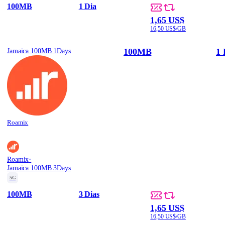
100MB
1 Dia
1,65 US$
16,50 US$/GB
100MB
1 
Jamaica 100MB 1Days
Roamix
·
Roamix
Jamaica 100MB 3Days
5G
100MB
3 Dias
1,65 US$
16,50 US$/GB