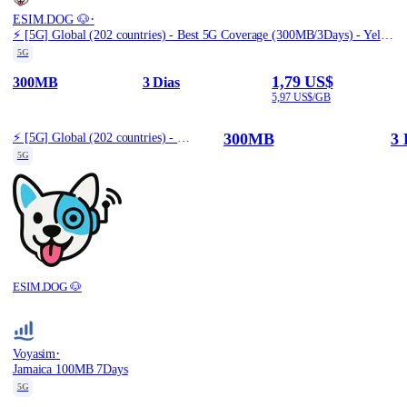
·
ESIM.DOG 🐶
⚡️ [5G] Global (202 countries) - Best 5G Coverage (300MB/3Days) - Yellow route
5G
1,79 US$
300MB
3 Dias
5,97 US$/GB
300MB
3 
⚡️ [5G] Global (202 countries) - Best 5G Coverage (300MB/3Days) - Yellow route
5G
ESIM.DOG 🐶
·
Voyasim
Jamaica 100MB 7Days
5G