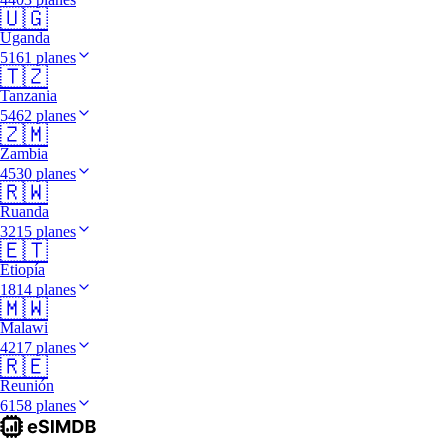
🇺🇬
Uganda
5161 planes
🇹🇿
Tanzania
5462 planes
🇿🇲
Zambia
4530 planes
🇷🇼
Ruanda
3215 planes
🇪🇹
Etiopía
1814 planes
🇲🇼
Malawi
4217 planes
🇷🇪
Reunión
6158 planes