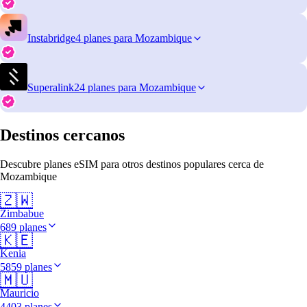
Instabridge
4 planes para Mozambique
Superalink
24 planes para Mozambique
Destinos cercanos
Descubre planes eSIM para otros destinos populares cerca de
Mozambique
🇿🇼
Zimbabue
689 planes
🇰🇪
Kenia
5859 planes
🇲🇺
Mauricio
4403 planes