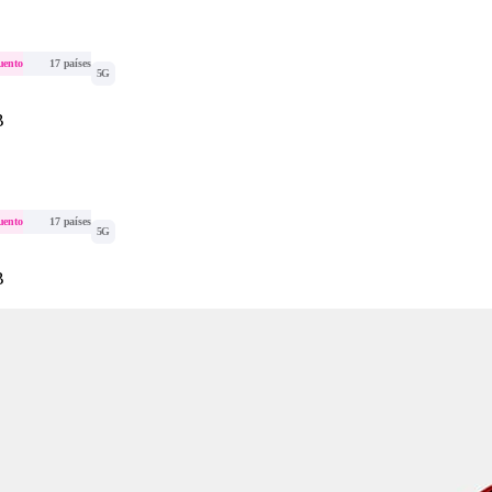
uento
17 países
5G
B
uento
17 países
5G
B
uento
17 países
5G