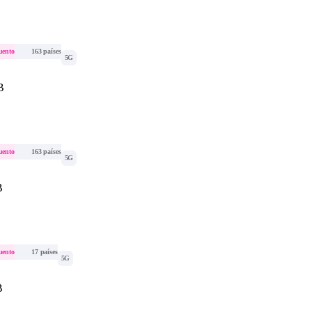
uento
163 países
5G
B
uento
163 países
5G
B
uento
17 países
5G
B