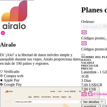
Planes 
Ordenar:
Más barato
Códigos promo
Airalo
Códigos promo
A
Di '¡Alo!' a la libertad de datos móviles simple y
NOMBRE DEL PL
asequible durante sus viajes. Airalo proporciona datos
DATOS
en más de 190 países y regiones.
VALIDEZ
PRECIO/GB
PRECIO
Verificado
Latamlink - 1 G
Compra web
1GB
Apple Pay
3 Dias
Google Pay
7,00 US$
/GB
7,00 US$
15 % de desc
Ver detalles
Latamlink - 1 G