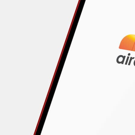
uento
163 países
5G
B
uento
17 países
5G
B
uento
17 países
5G
mited