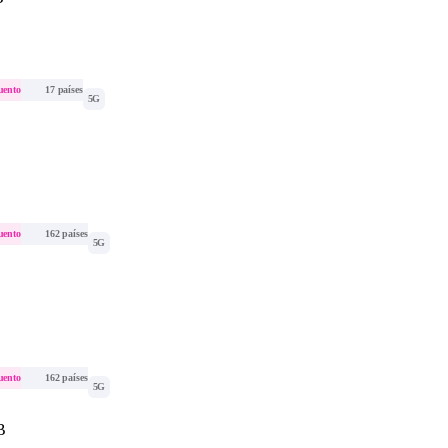
uento
17 países
5G
uento
162 países
5G
uento
162 países
5G
B