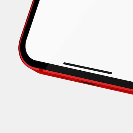
uento
17 países
5G
mited
uento
17 países
5G
B
uento
17 países
5G
B