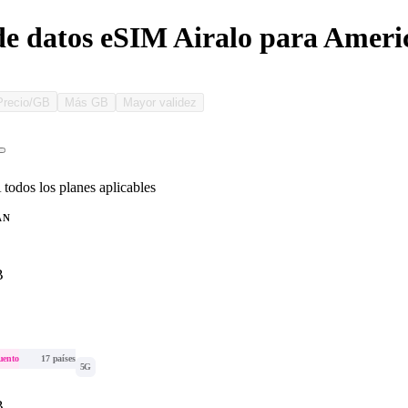
de datos eSIM Airalo para Ameri
Precio/GB
Más GB
Mayor validez
 todos los planes aplicables
AN
B
uento
17 países
5G
B