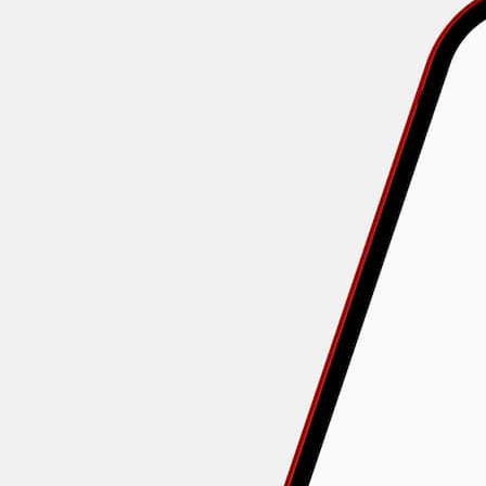
uento
162 países
5G
uento
162 países
5G
B
uento
163 países
5G
B