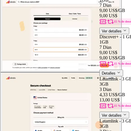
7 Dias
9,00 US$
/GB
9,00 US$
15 % de desc
Ver detalles
Discover+ - 1 G
1GB
7 Dias
9,00 US$
9,00 US$
/GB
15 % de desc
Detalles
Latamlink - 3 G
3GB
3 Dias
4,33 US$
/GB
13,00 US$
15 % de desc
Ver detalles
Latamlink - 3 G
3GB