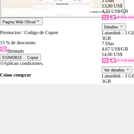
3 Dias
13,00 US$
4,33 US$
/GB
15 % de desc
Pagina Web Oficial
Detalles
Promocion / Codigo de Cupon
Latamlink - 3 G
3GB
15 % de descuento
7 Dias
4,67 US$
/GB
Ilimitado
14,00 US$
ESIMDB15
Copiar
15 % de desc
Aplican condiciones.
Ver detalles
Cómo comprar
Latamlink - 3 G
3GB
7 Dias
14,00 US$
4,67 US$
/GB
15 % de desc
Detalles
Discover - 2 GB
2GB
15 Dias