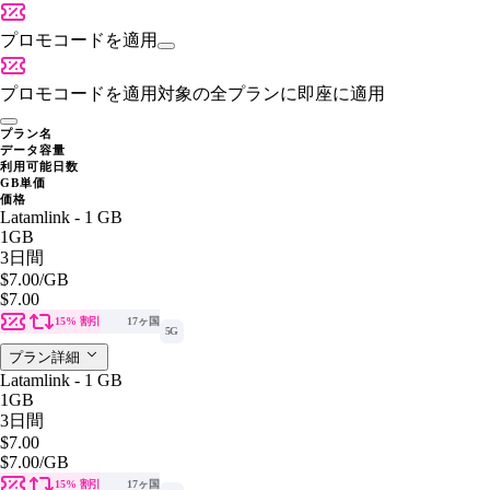
プロモコードを適用
プロモコードを適用
対象の全プランに即座に適用
プラン名
データ容量
利用可能日数
GB単価
価格
Latamlink - 1 GB
1GB
3日間
$7.00
/GB
$7.00
15% 割引
17ヶ国
5G
プラン詳細
Latamlink - 1 GB
1GB
3日間
$7.00
$7.00
/GB
15% 割引
17ヶ国