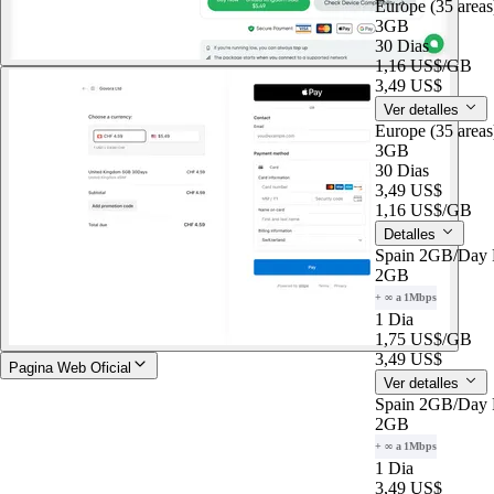
Europe (35 area
3GB
30 Dias
1,16 US$
/GB
3,49 US$
Ver detalles
Europe (35 area
3GB
30 Dias
3,49 US$
1,16 US$
/GB
Detalles
Spain 2GB/Day
2GB
+ ∞ a 1Mbps
1 Dia
1,75 US$
/GB
3,49 US$
Pagina Web Oficial
Ver detalles
Spain 2GB/Day
2GB
+ ∞ a 1Mbps
1 Dia
3,49 US$