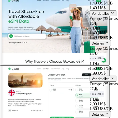
1,49 US$
/GB
1,49 US$
Ver detalles
Europe (35 area
1GB
7 Dias
1,49 US$
1,49 US$
/GB
Detalles
Europe (35 are
2GB
+ ∞ a 1Mbps
1 Dia
1,50 US$
/GB
2,99 US$
Ver detalles
Europe (35 are
2GB
+ ∞ a 1Mbps
1 Dia
2,99 US$
1,50 US$
/GB
Detalles