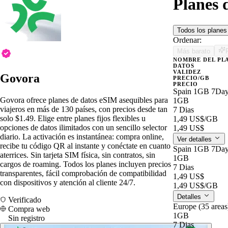
Planes 
Todos los plane
Ordenar:
Más barato
NOMBRE DEL PL
DATOS
VALIDEZ
Govora
PRECIO/GB
PRECIO
Spain 1GB 7Da
Govora ofrece planes de datos eSIM asequibles para
1GB
viajeros en más de 130 países, con precios desde tan
7 Dias
solo $1.49. Elige entre planes fijos flexibles u
1,49 US$
/GB
opciones de datos ilimitados con un sencillo selector
1,49 US$
diario. La activación es instantánea: compra online,
Ver detalles
recibe tu código QR al instante y conéctate en cuanto
Spain 1GB 7Da
aterrices. Sin tarjeta SIM física, sin contratos, sin
1GB
cargos de roaming. Todos los planes incluyen precios
7 Dias
transparentes, fácil comprobación de compatibilidad
1,49 US$
con dispositivos y atención al cliente 24/7.
1,49 US$
/GB
Detalles
Verificado
Europe (35 area
Compra web
1GB
Sin registro
7 Dias