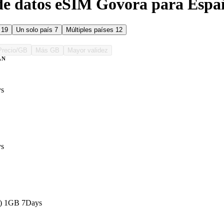
de datos eSIM Govora para Espa
s
19
Un solo país
7
Múltiples países
12
Precio/GB
Más GB
Mayor validez
AN
ys
ys
s) 1GB 7Days