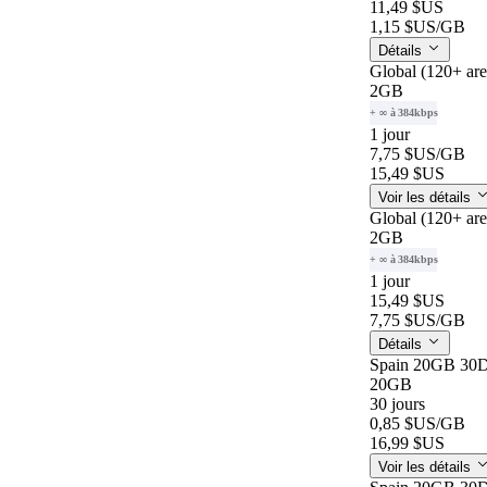
11,49 $US
1,15 $US
/GB
Détails
Global (120+ ar
2GB
+ ∞ à 384kbps
1 jour
7,75 $US
/GB
15,49 $US
Voir les détails
Global (120+ ar
2GB
+ ∞ à 384kbps
1 jour
15,49 $US
7,75 $US
/GB
Détails
Spain 20GB 30
20GB
30 jours
0,85 $US
/GB
16,99 $US
Voir les détails