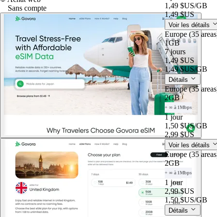
1,49 $US
/GB
Sans compte
1,49 $US
Voir les détails
Europe (35 area
1GB
7 jours
1,49 $US
1,49 $US
/GB
Détails
Europe (35 are
2GB
+ ∞ à 1Mbps
1 jour
1,50 $US
/GB
2,99 $US
Voir les détails
Europe (35 are
2GB
+ ∞ à 1Mbps
1 jour
2,99 $US
1,50 $US
/GB
Détails