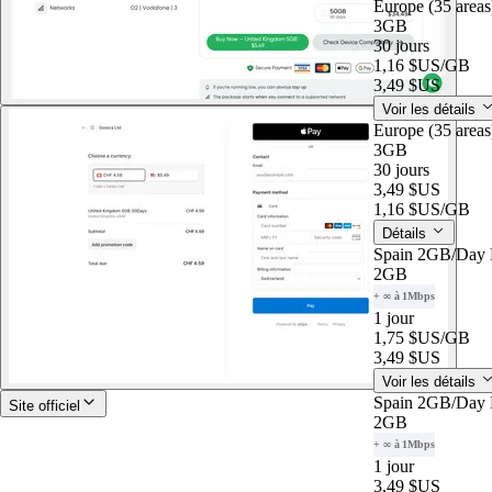
Europe (35 area
3GB
30 jours
1,16 $US
/GB
3,49 $US
Voir les détails
Europe (35 area
3GB
30 jours
3,49 $US
1,16 $US
/GB
Détails
Spain 2GB/Day
2GB
+ ∞ à 1Mbps
1 jour
1,75 $US
/GB
3,49 $US
Voir les détails
Spain 2GB/Day
Site officiel
2GB
+ ∞ à 1Mbps
1 jour
3,49 $US