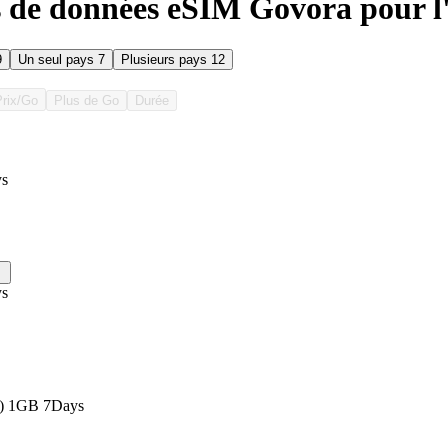
s de données eSIM Govora pour 
9
Un seul pays
7
Plusieurs pays
12
Prix/Go
Plus de Go
Durée
ys
ys
s) 1GB 7Days