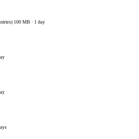
ntries) 100 MB · 1 day
day
day
days