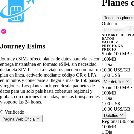
Planes 
Todos los plane
Ordenar:
Más barato
NOMBRE DEL PL
DATOS
VALIDEZ
Journey Esims
PRECIO/GB
PRECIO
Spain 100 MB · 
Journey eSIMs ofrece planes de datos para viajes con
100MB
entrega instantánea en formato eSIM, sin necesidad
1 Dia
de tarjeta SIM física. Los viajeros pueden comprar un
10,00 US$
/GB
plan en línea, activarlo mediante código QR o LPA
1,00 US$
en minutos y conectarse al llegar a más de 150 países
Ver detalles
y regiones. Los planes incluyen desde paquetes de
Spain 100 MB · 
datos para un solo país hasta cobertura regional y
100MB
global, con opciones ilimitadas, precios transparentes
1 Dia
y soporte las 24 horas.
1,00 US$
10,00 US$
/GB
Verificado
Detalles
Pagina Web Oficial
Regional (36 cou
100MB
1 Dia