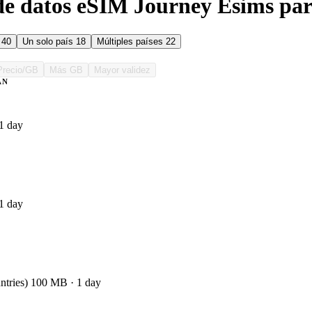
de datos eSIM Journey Esims pa
s
40
Un solo país
18
Múltiples países
22
Precio/GB
Más GB
Mayor validez
AN
1 day
1 day
ntries) 100 MB · 1 day