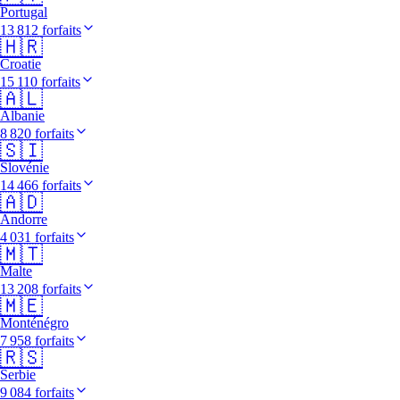
Portugal
13 812 forfaits
🇭🇷
Croatie
15 110 forfaits
🇦🇱
Albanie
8 820 forfaits
🇸🇮
Slovénie
14 466 forfaits
🇦🇩
Andorre
4 031 forfaits
🇲🇹
Malte
13 208 forfaits
🇲🇪
Monténégro
7 958 forfaits
🇷🇸
Serbie
9 084 forfaits