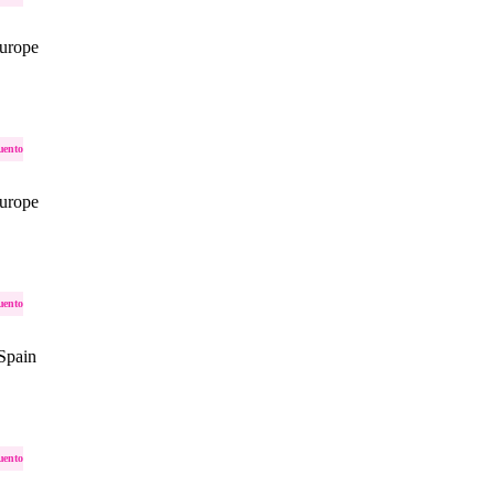
urope
uento
urope
uento
Spain
uento