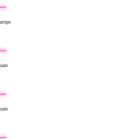
uento
urope
uento
pain
uento
pain
uento