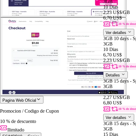
3GB
10 Dias
2,23 US$
/GB
6,70 US$
10 % de desc
Ver detalles
3GB 10 days - S
3GB
10 Dias
6,70 US$
2,23 US$
/GB
10 % de desc
Detalles
3GB 15 days - S
3GB
15 Dias
2,27 US$
/GB
Pagina Web Oficial
6,80 US$
10 % de desc
Promocion / Codigo de Cupon
Ver detalles
10 % de descuento
3GB 15 days - S
3GB
Ilimitado
15 Dias