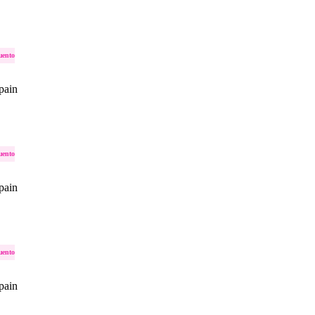
uento
pain
uento
pain
uento
pain