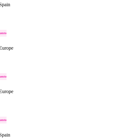
Spain
uento
Europe
uento
Europe
uento
Spain