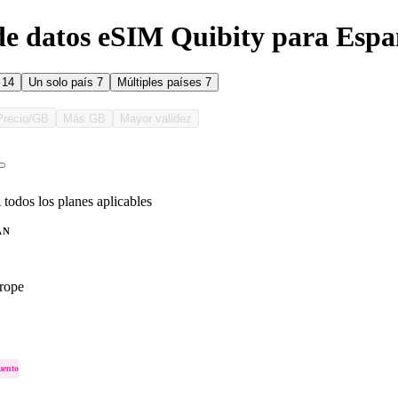
de datos eSIM Quibity para Esp
s
14
Un solo país
7
Múltiples países
7
Precio/GB
Más GB
Mayor validez
 todos los planes aplicables
AN
rope
uento