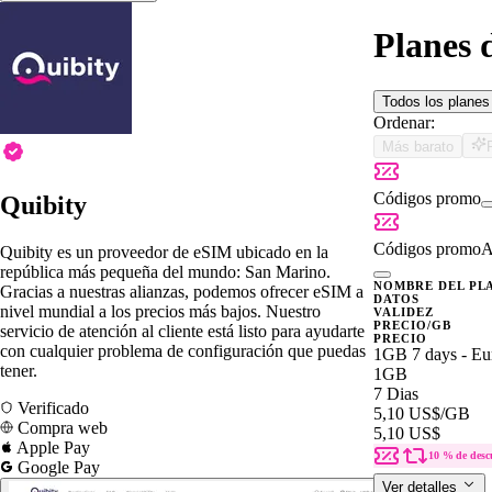
Planes 
Todos los plane
Ordenar:
Más barato
Códigos promo
Quibity
Códigos promo
A
Quibity es un proveedor de eSIM ubicado en la
república más pequeña del mundo: San Marino.
NOMBRE DEL PL
Gracias a nuestras alianzas, podemos ofrecer eSIM a
DATOS
nivel mundial a los precios más bajos. Nuestro
VALIDEZ
PRECIO/GB
servicio de atención al cliente está listo para ayudarte
PRECIO
con cualquier problema de configuración que puedas
1GB 7 days - Eu
tener.
1GB
7 Dias
Verificado
5,10 US$
/GB
Compra web
5,10 US$
Apple Pay
10 % de desc
Google Pay
Ver detalles