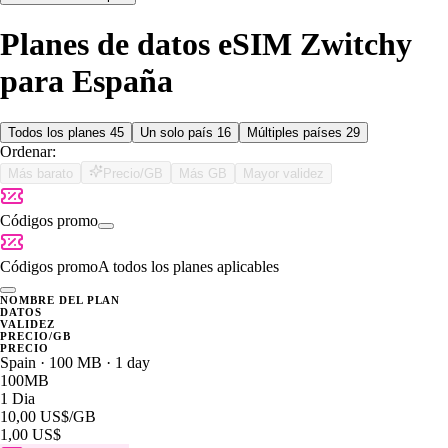
Planes de datos eSIM Zwitchy
para España
Todos los planes
45
Un solo país
16
Múltiples países
29
Ordenar:
Más barato
Precio/GB
Más GB
Mayor validez
Códigos promo
Códigos promo
A todos los planes aplicables
NOMBRE DEL PLAN
DATOS
VALIDEZ
PRECIO/GB
PRECIO
Spain · 100 MB · 1 day
100MB
1 Dia
10,00 US$
/GB
1,00 US$