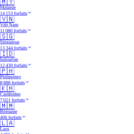
🇲🇾
Malaisie
14 153 forfaits
🇻🇳
Viêt Nam
11 080 forfaits
🇸🇬
Singapour
13 344 forfaits
🇮🇩
Indonésie
12 430 forfaits
🇵🇭
Philippines
8 888 forfaits
🇰🇭
Cambodge
7 021 forfaits
🇲🇲
Birmanie
406 forfaits
🇱🇦
Laos