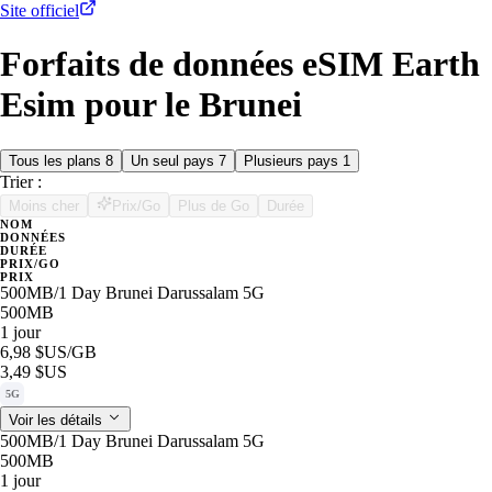
Site officiel
Forfaits de données eSIM Earth
Esim pour le Brunei
Tous les plans
8
Un seul pays
7
Plusieurs pays
1
Trier :
Moins cher
Prix/Go
Plus de Go
Durée
NOM
DONNÉES
DURÉE
PRIX/GO
PRIX
500MB/1 Day Brunei Darussalam 5G
500MB
1 jour
6,98 $US
/GB
3,49 $US
5G
Voir les détails
500MB/1 Day Brunei Darussalam 5G
500MB
1 jour