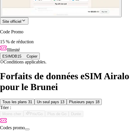
Site officiel
Code Promo
15 % de réduction
Illimité
ESIMDB15
Copier
Conditions applicables.
Forfaits de données eSIM Airalo
pour le Brunei
Tous les plans
31
Un seul pays
13
Plusieurs pays
18
Trier :
Moins cher
Prix/Go
Plus de Go
Durée
Codes promo