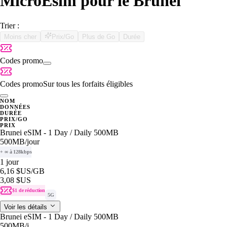
MicroEsim pour le Brunei
Trier :
Moins cher
Prix/Go
Plus de Go
Durée
Codes promo
Codes promo
Sur tous les forfaits éligibles
NOM
DONNÉES
DURÉE
PRIX/GO
PRIX
Brunei eSIM - 1 Day / Daily 500MB
500MB
/jour
+ ∞ à 128kbps
1 jour
6,16 $US
/GB
3,08 $US
$1 de réduction
5G
Voir les détails
Brunei eSIM - 1 Day / Daily 500MB
500MB
/j