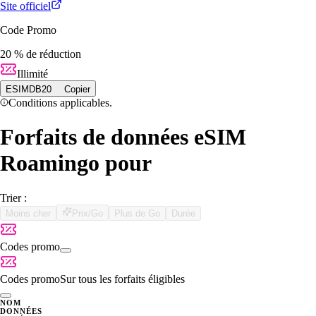
Site officiel
Code Promo
20 % de réduction
Illimité
ESIMDB20
Copier
Conditions applicables.
Forfaits de données eSIM
Roamingo pour
Trier :
Moins cher
Prix/Go
Plus de Go
Durée
Codes promo
Codes promo
Sur tous les forfaits éligibles
NOM
DONNÉES