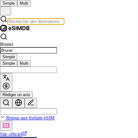
Simple
Multi
Brunei
Simple
Simple
Multi
Rédiger un avis
Retour aux forfaits eSIM
Site officiel