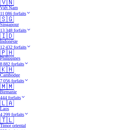
🇻🇳
Viêt Nam
11 086 forfaits
🇸🇬
Singapour
13 348 forfaits
🇮🇩
Indonésie
12 432 forfaits
🇵🇭
Philippines
8 882 forfaits
🇰🇭
Cambodge
7 056 forfaits
🇲🇲
Birmanie
444 forfaits
🇱🇦
Laos
4 299 forfaits
🇹🇱
Timor oriental