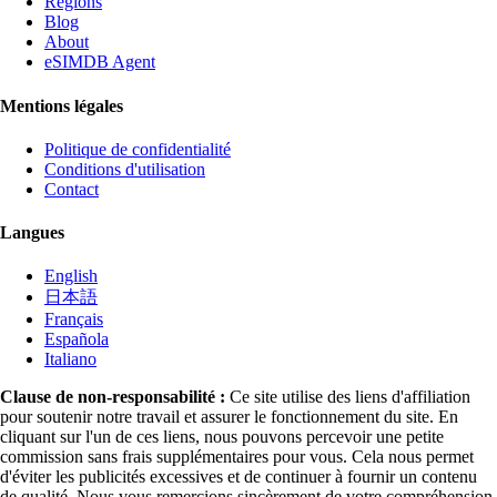
Régions
Blog
About
eSIMDB Agent
Mentions légales
Politique de confidentialité
Conditions d'utilisation
Contact
Langues
English
日本語
Français
Española
Italiano
Clause de non-responsabilité :
Ce site utilise des liens d'affiliation
pour soutenir notre travail et assurer le fonctionnement du site. En
cliquant sur l'un de ces liens, nous pouvons percevoir une petite
commission sans frais supplémentaires pour vous. Cela nous permet
d'éviter les publicités excessives et de continuer à fournir un contenu
de qualité. Nous vous remercions sincèrement de votre compréhension