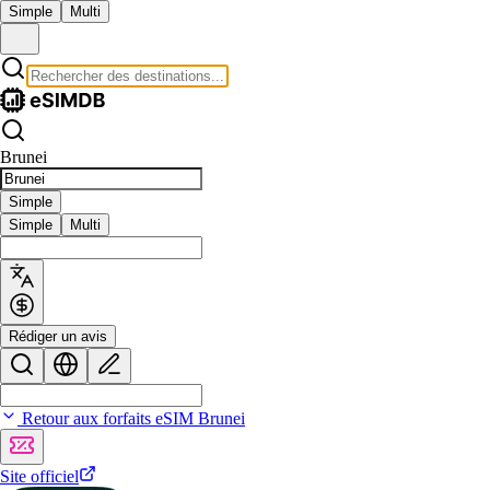
Simple
Multi
Brunei
Simple
Simple
Multi
Rédiger un avis
Retour aux forfaits eSIM Brunei
Site officiel