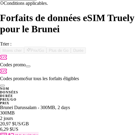
Conditions applicables.
Forfaits de données eSIM Truely
pour le Brunei
Trier :
Moins cher
Prix/Go
Plus de Go
Durée
Codes promo
Codes promo
Sur tous les forfaits éligibles
NOM
DONNÉES
DURÉE
PRIX/GO
PRIX
Brunei Darussalam - 300MB, 2 days
300MB
2 jours
20,97 $US
/GB
6,29 $US