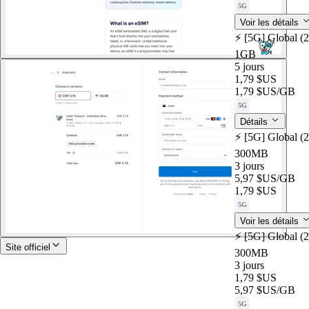
5G
Voir les détails
⚡️ [5G] Global (
1GB
5 jours
1,79 $US
1,79 $US
/GB
5G
Détails
⚡️ [5G] Global (
300MB
3 jours
5,97 $US
/GB
1,79 $US
5G
Voir les détails
⚡️ [5G] Global (
Site officiel
300MB
3 jours
1,79 $US
5,97 $US
/GB
5G