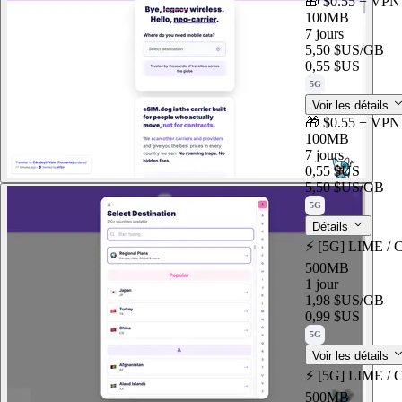
🎁 $0.55 + VPN 
100MB
7 jours
5,50 $US
/GB
0,55 $US
5G
Voir les détails
🎁 $0.55 + VPN 
100MB
7 jours
0,55 $US
5,50 $US
/GB
5G
Détails
⚡️ [5G] LIME / 
500MB
1 jour
1,98 $US
/GB
0,99 $US
5G
Voir les détails
⚡️ [5G] LIME / 
500MB