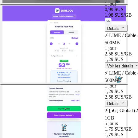
1 jour
0,99 $US
1,98 $US
/GB
5G
Détails
⚡️ LIME / Cable
500MB
1 jour
2,58 $US
/GB
1,29 $US
Voir les détails
⚡️ LIME / Cable
500MB
1 jour
1,29 $US
2,58 $US
/GB
Détails
⚡️ [5G] Global (
1GB
5 jours
1,79 $US
/GB
1,79 $US