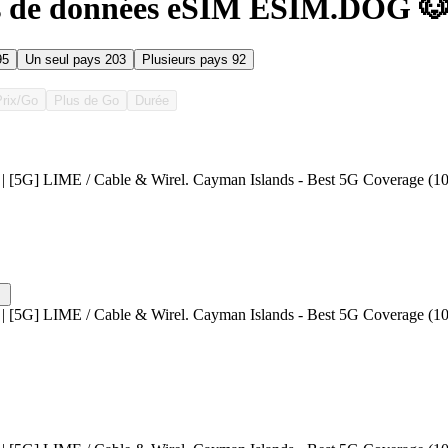
s de données eSIM ESIM.DOG 🐶 
95
Un seul pays
203
Plusieurs pays
92
Prix/Go
Plus de Go
Durée
| [5G] LIME / Cable & Wirel. Cayman Islands - Best 5G Coverage (1
| [5G] LIME / Cable & Wirel. Cayman Islands - Best 5G Coverage (1