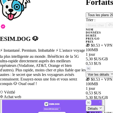
Forfait
Tous les plans
2
Trier :
Moins cher
NOM
DONNÉES
DURÉE
ESIM.DOG 🐶
PRIX/GO
PRIX
🎁 $0.53 + VPN 
100MB
⚡️ Instantané. Premium. Imbattable ⚡️ L'astuce voyage
1 jour
la plus intelligente au monde. Bénéficiez de la 5G
5,30 $US
/GB
ultra-rapide directement auprès des meilleurs
0,53 $US
opérateurs (Vodafone, AT&T, Orange et bien
5G
d'autres). Plus rapide, moins cher et plus fiable que les
autres : le secret que seuls les voyageurs avisés
Voir les détails
connaissent. Essayez-nous une fois et vous serez
🎁 $0.53 + VPN 
conquis 🐶 Ouaf ouaf !
100MB
1 jour
Vérifié
0,53 $US
Achat web
5,30 $US
/GB
5G
Détails