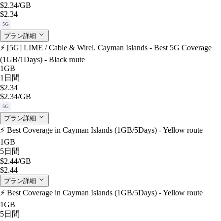
$2.34
/GB
$2.34
5G
プラン詳細
⚡️ [5G] LIME / Cable & Wirel. Cayman Islands - Best 5G Coverage
(1GB/1Days) - Black route
1GB
1日間
$2.34
$2.34
/GB
5G
プラン詳細
⚡️ Best Coverage in Cayman Islands (1GB/5Days) - Yellow route
1GB
5日間
$2.44
/GB
$2.44
プラン詳細
⚡️ Best Coverage in Cayman Islands (1GB/5Days) - Yellow route
1GB
5日間