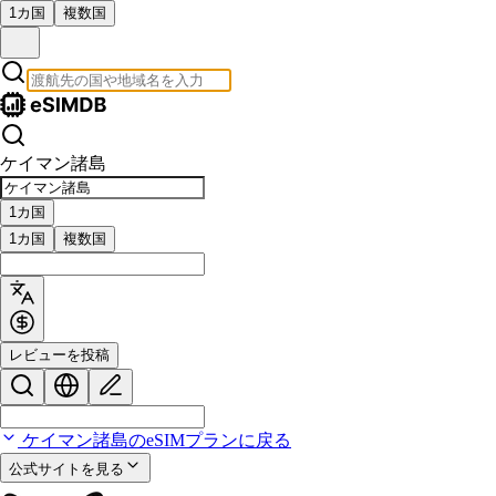
1カ国
複数国
ケイマン諸島
1カ国
1カ国
複数国
レビューを投稿
ケイマン諸島のeSIMプランに戻る
公式サイトを見る