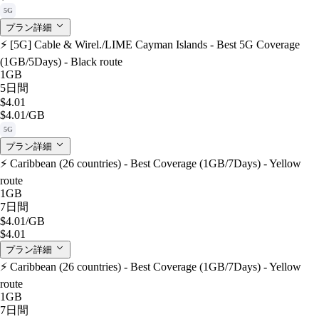
5G
プラン詳細
⚡️ [5G] Cable & Wirel./LIME Cayman Islands - Best 5G Coverage
(1GB/5Days) - Black route
1GB
5日間
$4.01
$4.01
/GB
5G
プラン詳細
⚡️ Caribbean (26 countries) - Best Coverage (1GB/7Days) - Yellow
route
1GB
7日間
$4.01
/GB
$4.01
プラン詳細
⚡️ Caribbean (26 countries) - Best Coverage (1GB/7Days) - Yellow
route
1GB
7日間