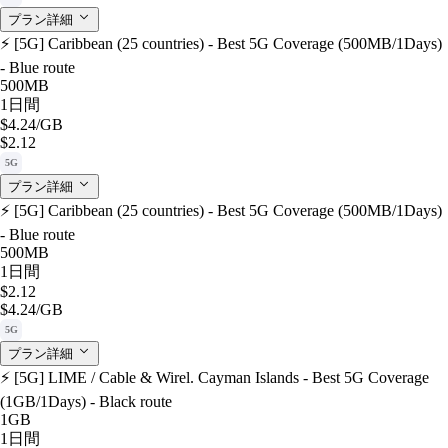
プラン詳細
⚡️ [5G] Caribbean (25 countries) - Best 5G Coverage (500MB/1Days)
- Blue route
500MB
1日間
$4.24
/GB
$2.12
5G
プラン詳細
⚡️ [5G] Caribbean (25 countries) - Best 5G Coverage (500MB/1Days)
- Blue route
500MB
1日間
$2.12
$4.24
/GB
5G
プラン詳細
⚡️ [5G] LIME / Cable & Wirel. Cayman Islands - Best 5G Coverage
(1GB/1Days) - Black route
1GB
1日間