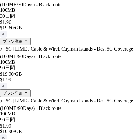
(100MB/30Days) - Black route
100MB
30日間
$1.96
$19.60
/GB
5G
プラン詳細
⚡️ [5G] LIME / Cable & Wirel. Cayman Islands - Best 5G Coverage
(100MB/90Days) - Black route
100MB
90日間
$19.90
/GB
$1.99
5G
プラン詳細
⚡️ [5G] LIME / Cable & Wirel. Cayman Islands - Best 5G Coverage
(100MB/90Days) - Black route
100MB
90日間
$1.99
$19.90
/GB
5G