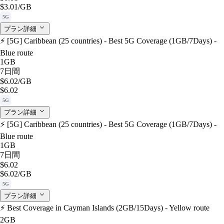
$3.01
/GB
5G
プラン詳細
⚡️ [5G] Caribbean (25 countries) - Best 5G Coverage (1GB/7Days) -
Blue route
1GB
7日間
$6.02
/GB
$6.02
5G
プラン詳細
⚡️ [5G] Caribbean (25 countries) - Best 5G Coverage (1GB/7Days) -
Blue route
1GB
7日間
$6.02
$6.02
/GB
5G
プラン詳細
⚡️ Best Coverage in Cayman Islands (2GB/15Days) - Yellow route
2GB