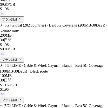
$9.80
/GB
$1.96
5G
プラン詳細
⚡️ [5G] Global (202 countries) - Best 5G Coverage (200MB/30Days) -
Yellow route
200MB
30日間
$1.96
$9.80
/GB
5G
プラン詳細
⚡️ [5G] LIME / Cable & Wirel. Cayman Islands - Best 5G Coverage
(100MB/30Days) - Black route
100MB
30日間
$19.60
/GB
$1.96
5G
プラン詳細
⚡️ [5G] LIME / Cable & Wirel. Cayman Islands - Best 5G Coverage