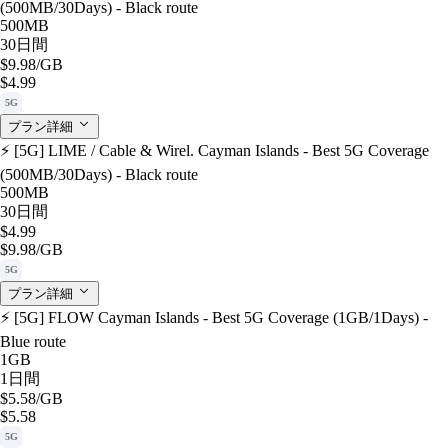
(500MB/30Days) - Black route
500MB
30日間
$9.98
/GB
$4.99
5G
プラン詳細
⚡️ [5G] LIME / Cable & Wirel. Cayman Islands - Best 5G Coverage
(500MB/30Days) - Black route
500MB
30日間
$4.99
$9.98
/GB
5G
プラン詳細
⚡️ [5G] FLOW Cayman Islands - Best 5G Coverage (1GB/1Days) -
Blue route
1GB
1日間
$5.58
/GB
$5.58
5G