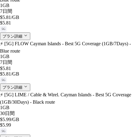
1GB
7日間
$5.81
/GB
$5.81
5G
プラン詳細
⚡️ [5G] FLOW Cayman Islands - Best 5G Coverage (1GB/7Days) -
Blue route
1GB
7日間
$5.81
$5.81
/GB
5G
プラン詳細
⚡️ [5G] LIME / Cable & Wirel. Cayman Islands - Best 5G Coverage
(1GB/30Days) - Black route
1GB
30日間
$5.99
/GB
$5.99
5G