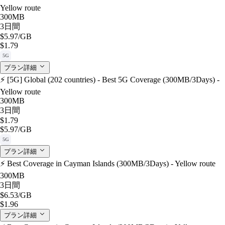
Yellow route
300MB
3日間
$5.97
/GB
$1.79
5G
プラン詳細
⚡️ [5G] Global (202 countries) - Best 5G Coverage (300MB/3Days) -
Yellow route
300MB
3日間
$1.79
$5.97
/GB
5G
プラン詳細
⚡️ Best Coverage in Cayman Islands (300MB/3Days) - Yellow route
300MB
3日間
$6.53
/GB
$1.96
プラン詳細