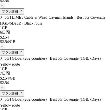
$2.54
5G
プラン詳細
⚡️ [5G] LIME / Cable & Wirel. Cayman Islands - Best 5G Coverage
(1GB/6Days) - Black route
1GB
6日間
$2.54
$2.54
/GB
5G
プラン詳細
⚡️ [5G] Global (202 countries) - Best 5G Coverage (1GB/7Days) -
Yellow route
1GB
7日間
$2.54
/GB
$2.54
5G
プラン詳細
⚡️ [5G] Global (202 countries) - Best 5G Coverage (1GB/7Days) -
Yellow route
1GB