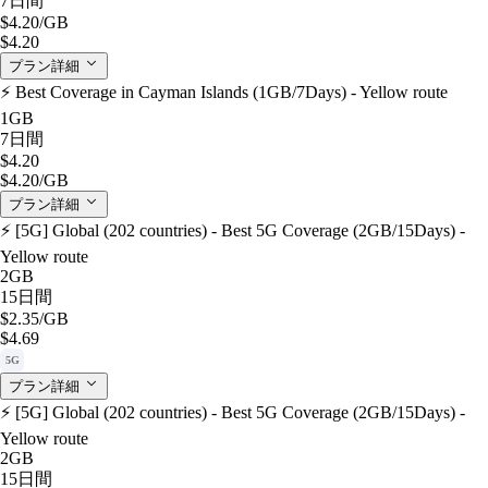
7日間
$4.20
/GB
$4.20
プラン詳細
⚡️ Best Coverage in Cayman Islands (1GB/7Days) - Yellow route
1GB
7日間
$4.20
$4.20
/GB
プラン詳細
⚡️ [5G] Global (202 countries) - Best 5G Coverage (2GB/15Days) -
Yellow route
2GB
15日間
$2.35
/GB
$4.69
5G
プラン詳細
⚡️ [5G] Global (202 countries) - Best 5G Coverage (2GB/15Days) -
Yellow route
2GB
15日間