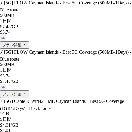
⚡️ [5G] FLOW Cayman Islands - Best 5G Coverage (500MB/1Days) -
Blue route
500MB
1日間
$7.48
/GB
$3.74
5G
プラン詳細
⚡️ [5G] FLOW Cayman Islands - Best 5G Coverage (500MB/1Days) -
Blue route
500MB
1日間
$3.74
$7.48
/GB
5G
プラン詳細
⚡️ [5G] Cable & Wirel./LIME Cayman Islands - Best 5G Coverage
(1GB/5Days) - Black route
1GB
5日間
$4.01
/GB
$4.01