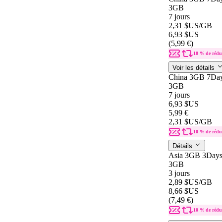
3GB
7 jours
2,31 $US
/GB
6,93 $US
(5,99 €)
10 % de rédu
Voir les détails
China 3GB 7Da
3GB
7 jours
6,93 $US
5,99 €
2,31 $US
/GB
10 % de rédu
Détails
Asia 3GB 3Day
3GB
3 jours
2,89 $US
/GB
8,66 $US
(7,49 €)
10 % de rédu