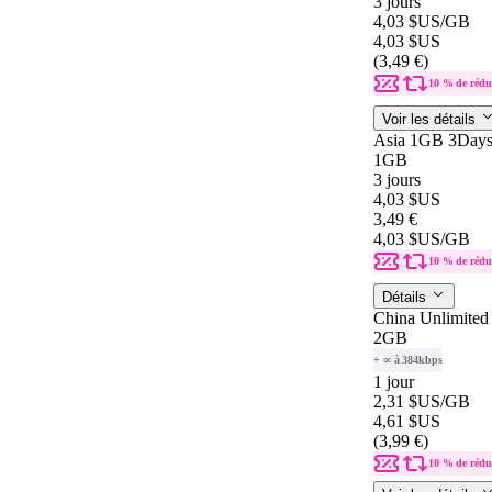
3 jours
4,03 $US
/GB
4,03 $US
(3,49 €)
10 % de rédu
Voir les détails
Asia 1GB 3Day
1GB
3 jours
4,03 $US
3,49 €
4,03 $US
/GB
10 % de rédu
Détails
China Unlimited
2GB
+ ∞ à 384kbps
1 jour
2,31 $US
/GB
4,61 $US
(3,99 €)
10 % de rédu