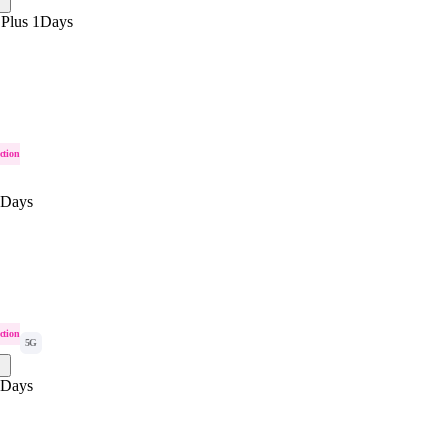
 Plus 1Days
ction
1Days
ction
5G
1Days