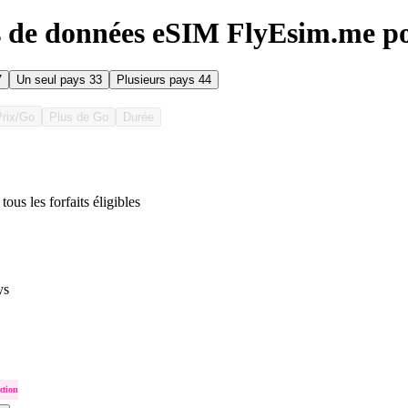
s de données eSIM FlyEsim.me po
7
Un seul pays
33
Plusieurs pays
44
Prix/Go
Plus de Go
Durée
tous les forfaits éligibles
ys
ction