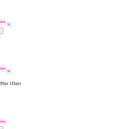
ction
5G
s
ction
5G
 Plus 1Days
ction