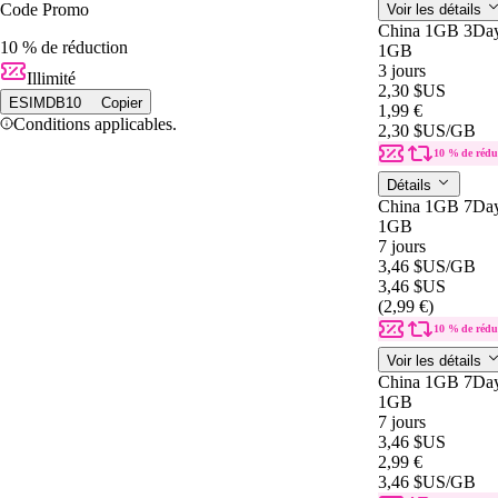
Code Promo
Voir les détails
China 1GB 3Da
10 % de réduction
1GB
3 jours
Illimité
2,30 $US
ESIMDB10
Copier
1,99 €
Conditions applicables.
2,30 $US
/GB
10 % de rédu
Détails
China 1GB 7Da
1GB
7 jours
3,46 $US
/GB
3,46 $US
(2,99 €)
10 % de rédu
Voir les détails
China 1GB 7Da
1GB
7 jours
3,46 $US
2,99 €
3,46 $US
/GB