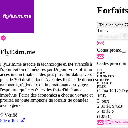
Forfait
Tous les plans
7
Trier :
Moins cher
Codes promo
FlyEsim.me
Codes promo
Sur 
FlyEsim.me associe la technologie eSIM avancée à
l'optimisation d'itinéraires par IA pour vous offrir un
NOM
accès internet fiable à des prix plus abordables vers
DONNÉES
plus de 200 destinations. Avec des forfaits de données
DURÉE
PRIX/GO
nationaux, régionaux ou internationaux, voyagez
PRIX
l'esprit tranquille et évitez les frais d'itinérance
China 1GB 3Da
imprévus. Faites des économies à chaque voyage et
1GB
profitez en toute simplicité de forfaits de données
3 jours
avantageux.
2,30 $US
/GB
2,30 $US
Vérifié
(1,99 €)
Site officiel
10 % de rédu