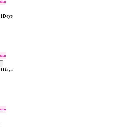
ction
 1Days
ction
 1Days
ction
s