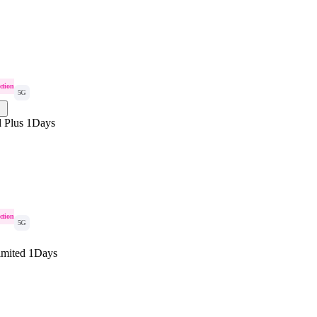
ction
5G
d Plus 1Days
ction
5G
imited 1Days