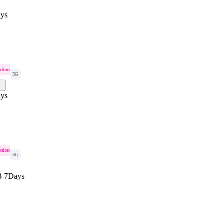
ys
ction
5G
ys
ction
5G
B 7Days