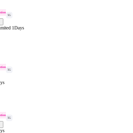
ction
5G
imited 1Days
ction
5G
ys
ction
5G
ys