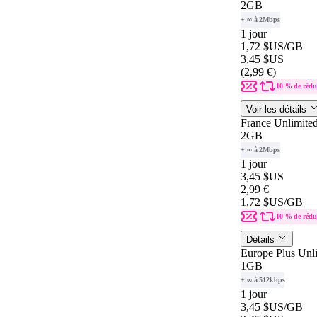
2GB
+ ∞ à 2Mbps
1 jour
1,72 $US
/GB
3,45 $US
(2,99 €)
10 % de rédu
Voir les détails
France Unlimite
2GB
+ ∞ à 2Mbps
1 jour
3,45 $US
2,99 €
1,72 $US
/GB
10 % de rédu
Détails
Europe Plus Unl
1GB
+ ∞ à 512kbps
1 jour
3,45 $US
/GB