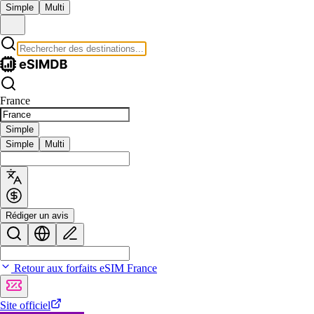
Simple
Multi
France
Simple
Simple
Multi
Rédiger un avis
Retour aux forfaits eSIM France
Site officiel