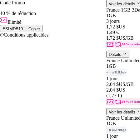
Code Promo
Voir les détails
France 1GB 3Da
10 % de réduction
1GB
3 jours
Illimité
1,72 $US
ESIMDB10
Copier
1,49 €
Conditions applicables.
1,72 $US
/GB
10 % de rédu
Détails
France Unlimite
1GB
+ ∞ à 512kbps
1 jour
2,04 $US
/GB
2,04 $US
(1,77 €)
10 % de rédu
Voir les détails
France Unlimite
1GB
+ ∞ à 512kbps
1 jour