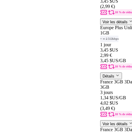
3,45 $US
(2,99 €)
10 % de rédu
Voir les détails
Europe Plus Unl
1GB
+ ∞ à 512kbps
1 jour
3,45 $US
2,99 €
3,45 $US
/GB
10 % de rédu
Détails
France 3GB 3Da
3GB
3 jours
1,34 $US
/GB
4,02 $US
(3,49 €)
10 % de rédu
Voir les détails
France 3GB 3Da