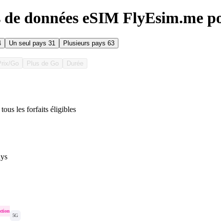
s de données eSIM FlyEsim.me po
4
Un seul pays
31
Plusieurs pays
63
Prix/Go
Plus de Go
Durée
tous les forfaits éligibles
ys
ction
5G