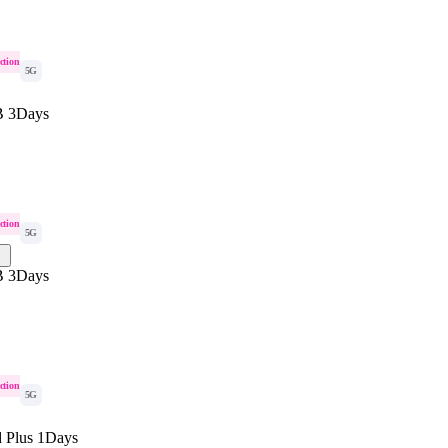
ction
5G
B 3Days
ction
5G
B 3Days
ction
5G
d Plus 1Days