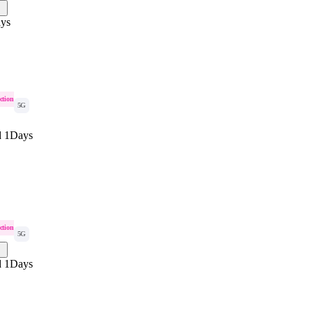
ys
ction
5G
d 1Days
ction
5G
d 1Days