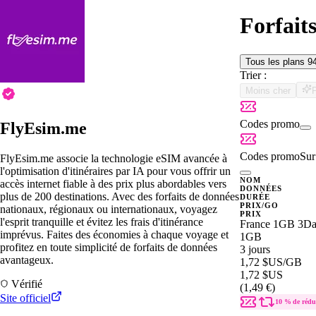
Forfait
Tous les plans
9
Trier :
Moins cher
Codes promo
FlyEsim.me
Codes promo
Sur 
FlyEsim.me associe la technologie eSIM avancée à
l'optimisation d'itinéraires par IA pour vous offrir un
NOM
accès internet fiable à des prix plus abordables vers
DONNÉES
plus de 200 destinations. Avec des forfaits de données
DURÉE
PRIX/GO
nationaux, régionaux ou internationaux, voyagez
PRIX
l'esprit tranquille et évitez les frais d'itinérance
France 1GB 3Da
imprévus. Faites des économies à chaque voyage et
1GB
profitez en toute simplicité de forfaits de données
3 jours
avantageux.
1,72 $US
/GB
1,72 $US
Vérifié
(1,49 €)
Site officiel
10 % de rédu