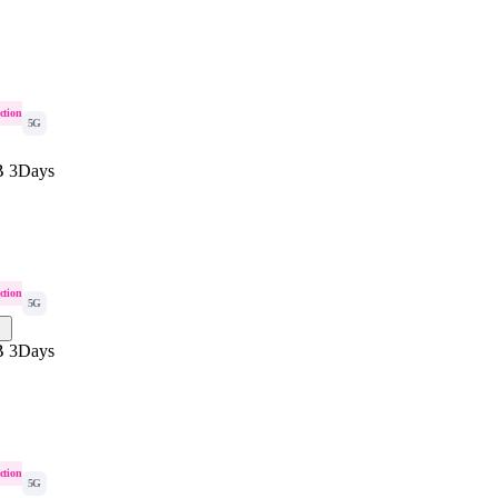
ction
5G
B 3Days
ction
5G
B 3Days
ction
5G