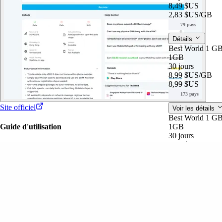
8,49 $US
2,83 $US
/GB
79 pays
Détails
Best World 1 G
1GB
30 jours
8,99 $US
/GB
8,99 $US
173 pays
Site officiel
Voir les détails
Best World 1 G
1GB
Guide d'utilisation
30 jours
8,99 $US
8,99 $US
/GB
173 pays
Détails
Global Special 
2GB
15 jours
5,25 $US
/GB