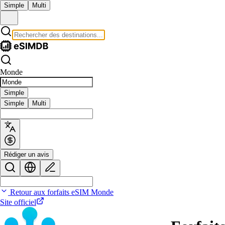
Simple
Multi
Monde
Simple
Simple
Multi
Rédiger un avis
Retour aux forfaits eSIM Monde
Site officiel