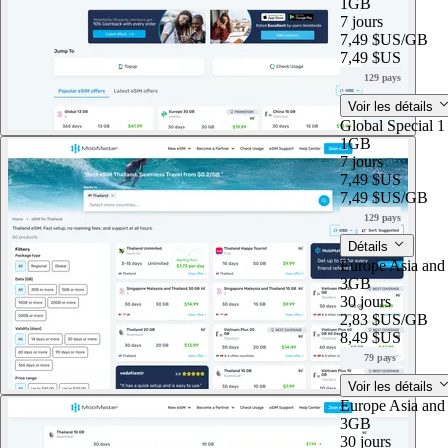
1GB
7 jours
7,49 $US
/GB
7,49 $US
129 pays
Voir les détails
Global Special 
1GB
7 jours
7,49 $US
7,49 $US
/GB
129 pays
Détails
Europe Asia an
3GB
30 jours
2,83 $US
/GB
8,49 $US
79 pays
Voir les détails
Europe Asia an
3GB
30 jours