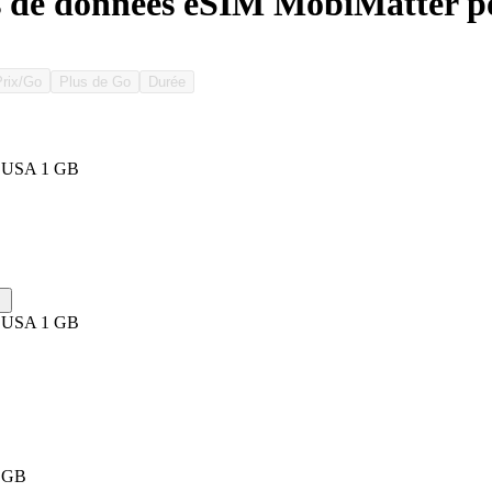
s de données eSIM MobiMatter p
Prix/Go
Plus de Go
Durée
d USA 1 GB
d USA 1 GB
1 GB