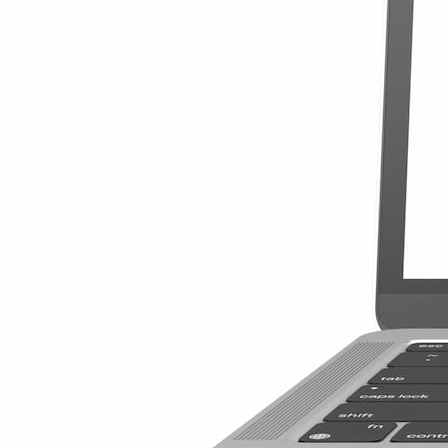
Détails
Global Special 
3GB
30 jours
5,16 $US
/GB
15,49 $US
129 pays
Voir les détails
Global Special 
3GB
30 jours
15,49 $US
5,16 $US
/GB
129 pays
Détails
Best World 3 G
3GB
30 jours
6,33 $US
/GB
18,99 $US
173 pays
Voir les détails