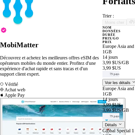
Forfait
Trier :
Moins cher
NOM
DONNÉES
DURÉE
PRIX/GO
PRIX
MobiMatter
Europe Asia an
1GB
14 jours
Découvrez et achetez les meilleures offres eSIM des
3,99 $US
/GB
opérateurs mobiles du monde entier. Profitez d'une
3,99 $US
expérience d'achat rapide et sans tracas et d'un
support client expert.
79 pays
Voir les détails
Vérifié
Europe Asia an
Achat web
1GB
Apple Pay
14 jours
3,99 $US
3,99 $US
/GB
79 pays
Détails
Global Special 