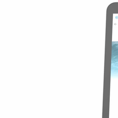
10,49 $US
129 pays
Voir les détails
Global Special 
2GB
15 jours
10,49 $US
5,25 $US
/GB
129 pays
Détails
Europe Asia an
5GB
30 jours
2,30 $US
/GB
11,49 $US
79 pays
Voir les détails
Europe Asia an
5GB
30 jours
11,49 $US
2,30 $US
/GB
79 pays