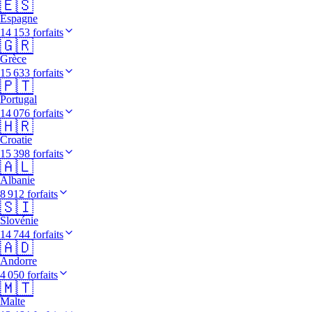
🇪🇸
Espagne
14 153 forfaits
🇬🇷
Grèce
15 633 forfaits
🇵🇹
Portugal
14 076 forfaits
🇭🇷
Croatie
15 398 forfaits
🇦🇱
Albanie
8 912 forfaits
🇸🇮
Slovénie
14 744 forfaits
🇦🇩
Andorre
4 050 forfaits
🇲🇹
Malte