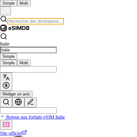
Simple
Multi
Italie
Simple
Simple
Multi
Rédiger un avis
Retour aux forfaits eSIM Italie
Site officiel