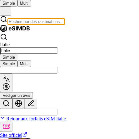
Simple
Multi
Italie
Simple
Simple
Multi
Rédiger un avis
Retour aux forfaits eSIM Italie
Site officiel