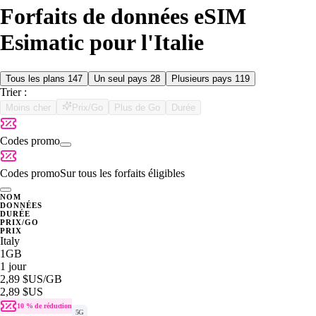
Forfaits de données eSIM
Esimatic pour l'Italie
Tous les plans
147
Un seul pays
28
Plusieurs pays
119
Trier :
Moins cher
Prix/Go
Plus de Go
Durée
Codes promo
Codes promo
Sur tous les forfaits éligibles
NOM
DONNÉES
DURÉE
PRIX/GO
PRIX
Italy
1GB
1 jour
2,89 $US
/GB
2,89 $US
10 % de réduction
5G