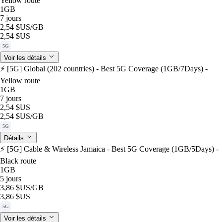
Yellow route
1GB
7 jours
2,54 $US
/GB
2,54 $US
5G
Voir les détails
⚡️ [5G] Global (202 countries) - Best 5G Coverage (1GB/7Days) -
Yellow route
1GB
7 jours
2,54 $US
2,54 $US
/GB
5G
Détails
⚡️ [5G] Cable & Wireless Jamaica - Best 5G Coverage (1GB/5Days) -
Black route
1GB
5 jours
3,86 $US
/GB
3,86 $US
5G
Voir les détails