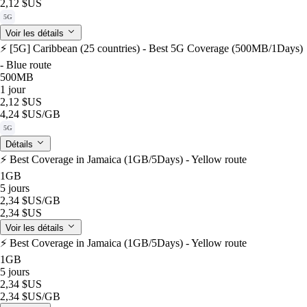
2,12 $US
5G
Voir les détails
⚡️ [5G] Caribbean (25 countries) - Best 5G Coverage (500MB/1Days)
- Blue route
500MB
1 jour
2,12 $US
4,24 $US
/GB
5G
Détails
⚡️ Best Coverage in Jamaica (1GB/5Days) - Yellow route
1GB
5 jours
2,34 $US
/GB
2,34 $US
Voir les détails
⚡️ Best Coverage in Jamaica (1GB/5Days) - Yellow route
1GB
5 jours
2,34 $US
2,34 $US
/GB