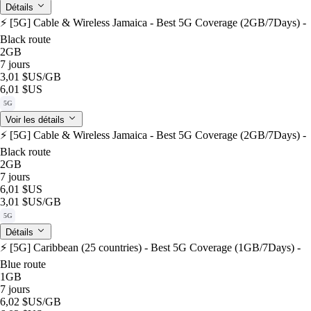
Détails
⚡️ [5G] Cable & Wireless Jamaica - Best 5G Coverage (2GB/7Days) -
Black route
2GB
7 jours
3,01 $US
/GB
6,01 $US
5G
Voir les détails
⚡️ [5G] Cable & Wireless Jamaica - Best 5G Coverage (2GB/7Days) -
Black route
2GB
7 jours
6,01 $US
3,01 $US
/GB
5G
Détails
⚡️ [5G] Caribbean (25 countries) - Best 5G Coverage (1GB/7Days) -
Blue route
1GB
7 jours
6,02 $US
/GB