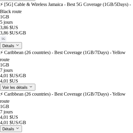
⚡️ [5G] Cable & Wireless Jamaica - Best 5G Coverage (1GB/5Days) -
Black route
1GB
5 jours
3,86 $US
3,86 $US
/GB
5G
Détails
⚡️ Caribbean (26 countries) - Best Coverage (1GB/7Days) - Yellow
route
1GB
7 jours
4,01 $US
/GB
4,01 $US
Voir les détails
⚡️ Caribbean (26 countries) - Best Coverage (1GB/7Days) - Yellow
route
1GB
7 jours
4,01 $US
4,01 $US
/GB
Détails