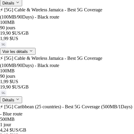
Détails
⚡️ [5G] Cable & Wireless Jamaica - Best 5G Coverage
(100MB/90Days) - Black route
100MB
90 jours
19,90 $US
/GB
1,99 $US
5G
Voir les détails
⚡️ [5G] Cable & Wireless Jamaica - Best 5G Coverage
(100MB/90Days) - Black route
100MB
90 jours
1,99 $US
19,90 $US
/GB
5G
Détails
⚡️ [5G] Caribbean (25 countries) - Best 5G Coverage (500MB/1Days)
- Blue route
500MB
1 jour
4,24 $US
/GB