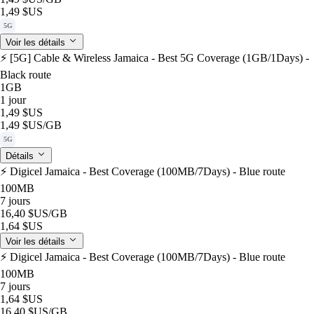
1,49 $US
5G
Voir les détails
⚡️ [5G] Cable & Wireless Jamaica - Best 5G Coverage (1GB/1Days) -
Black route
1GB
1 jour
1,49 $US
1,49 $US
/GB
5G
Détails
⚡️ Digicel Jamaica - Best Coverage (100MB/7Days) - Blue route
100MB
7 jours
16,40 $US
/GB
1,64 $US
Voir les détails
⚡️ Digicel Jamaica - Best Coverage (100MB/7Days) - Blue route
100MB
7 jours
1,64 $US
16,40 $US
/GB