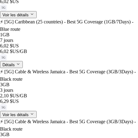
6,02 $US
5G
Voir les détails
⚡️ [5G] Caribbean (25 countries) - Best 5G Coverage (1GB/7Days) -
Blue route
1GB
7 jours
6,02 $US
6,02 $US
/GB
5G
Détails
⚡️ [5G] Cable & Wireless Jamaica - Best 5G Coverage (3GB/3Days) -
Black route
3GB
3 jours
2,10 $US
/GB
6,29 $US
5G
Voir les détails
⚡️ [5G] Cable & Wireless Jamaica - Best 5G Coverage (3GB/3Days) -
Black route
3GB