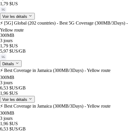
1,79 $US
5G
Voir les détails
⚡️ [5G] Global (202 countries) - Best 5G Coverage (300MB/3Days) -
Yellow route
300MB
3 jours
1,79 $US
5,97 $US
/GB
5G
Détails
⚡️ Best Coverage in Jamaica (300MB/3Days) - Yellow route
300MB
3 jours
6,53 $US
/GB
1,96 $US
Voir les détails
⚡️ Best Coverage in Jamaica (300MB/3Days) - Yellow route
300MB
3 jours
1,96 $US
6,53 $US
/GB