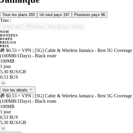
Tous les plans
293
Un seul pays
197
Plusieurs pays
96
Trier :
Moins cher
Prix/Go
Plus de Go
Durée
NOM
DONNÉES
DURÉE
PRIX/GO
PRIX
🎁 $0.53 + VPN | [5G] Cable & Wireless Jamaica - Best 5G Coverage
(100MB/1Days) - Black route
100MB
1 jour
5,30 $US
/GB
0,53 $US
5G
Voir les détails
🎁 $0.53 + VPN | [5G] Cable & Wireless Jamaica - Best 5G Coverage
(100MB/1Days) - Black route
100MB
1 jour
0,53 $US
5,30 $US
/GB
5G