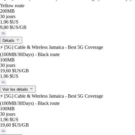
Yellow route
200MB
30 jours
1,96 $US
9,80 $US
/GB
5G
Détails
⚡️ [5G] Cable & Wireless Jamaica - Best 5G Coverage
(100MB/30Days) - Black route
100MB
30 jours
19,60 $US
/GB
1,96 $US
5G
Voir les détails
⚡️ [5G] Cable & Wireless Jamaica - Best 5G Coverage
(100MB/30Days) - Black route
100MB
30 jours
1,96 $US
19,60 $US
/GB
5G