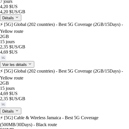
7 jours
4,20 $US
4,20 $US
/GB
Détails
⚡️ [5G] Global (202 countries) - Best 5G Coverage (2GB/15Days) -
Yellow route
2GB
15 jours
2,35 $US
/GB
4,69 $US
5G
Voir les détails
⚡️ [5G] Global (202 countries) - Best 5G Coverage (2GB/15Days) -
Yellow route
2GB
15 jours
4,69 $US
2,35 $US
/GB
5G
Détails
⚡️ [5G] Cable & Wireless Jamaica - Best 5G Coverage
(500MB/30Days) - Black route