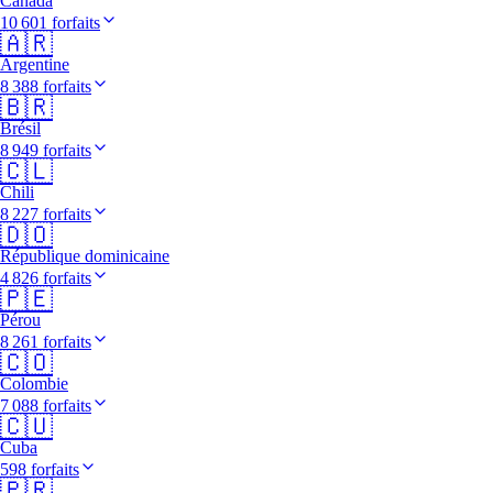
Canada
10 601 forfaits
🇦🇷
Argentine
8 388 forfaits
🇧🇷
Brésil
8 949 forfaits
🇨🇱
Chili
8 227 forfaits
🇩🇴
République dominicaine
4 826 forfaits
🇵🇪
Pérou
8 261 forfaits
🇨🇴
Colombie
7 088 forfaits
🇨🇺
Cuba
598 forfaits
🇵🇷