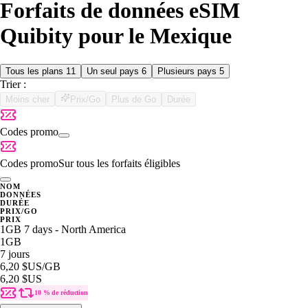
Forfaits de données eSIM
Quibity pour le Mexique
Tous les plans
11
Un seul pays
6
Plusieurs pays
5
Trier :
Moins cher
Prix/Go
Plus de Go
Durée
Codes promo
Codes promo
Sur tous les forfaits éligibles
NOM
DONNÉES
DURÉE
PRIX/GO
PRIX
1GB 7 days - North America
1GB
7 jours
6,20 $US
/GB
6,20 $US
10 % de réduction