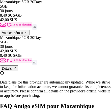
Mozambique 5GB 30Days
5GB
30 jours
8,40 $US
/GB
42,00 $US
10 % de réduction
5G
Voir les détails
Mozambique 5GB 30Days
5GB
30 jours
42,00 $US
8,40 $US
/GB
10 % de réduction
5G
Détails
Data plans for this provider are automatically updated. While we strive
to keep the information accurate, we cannot guarantee its completeness
or accuracy. Please confirm all details on the provider's official website
or app before purchasing.
FAQ Amigo eSIM pour Mozambique