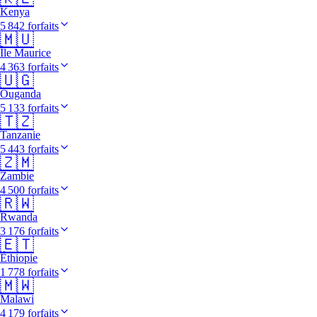
Kenya
5 842 forfaits
🇲🇺
Île Maurice
4 363 forfaits
🇺🇬
Ouganda
5 133 forfaits
🇹🇿
Tanzanie
5 443 forfaits
🇿🇲
Zambie
4 500 forfaits
🇷🇼
Rwanda
3 176 forfaits
🇪🇹
Éthiopie
1 778 forfaits
🇲🇼
Malawi
4 179 forfaits