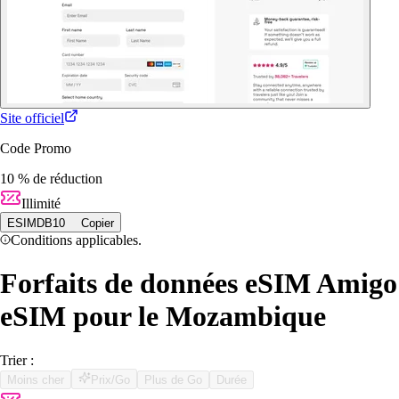
Site officiel
Code Promo
10 % de réduction
Illimité
ESIMDB10
Copier
Conditions applicables.
Forfaits de données eSIM Amigo
eSIM pour le Mozambique
Trier :
Moins cher
Prix/Go
Plus de Go
Durée