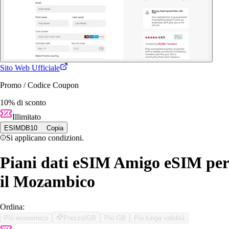
Sito Web Ufficiale
Promo / Codice Coupon
10% di sconto
Illimitato
ESIMDB10
Copia
Si applicano condizioni.
Piani dati eSIM Amigo eSIM per
il Mozambico
Ordina:
Più economico
Prezzo/GB
Più GB
Più lunga validità