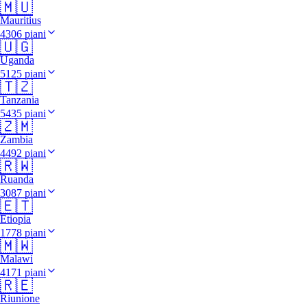
🇲🇺
Mauritius
4306 piani
🇺🇬
Uganda
5125 piani
🇹🇿
Tanzania
5435 piani
🇿🇲
Zambia
4492 piani
🇷🇼
Ruanda
3087 piani
🇪🇹
Etiopia
1778 piani
🇲🇼
Malawi
4171 piani
🇷🇪
Riunione