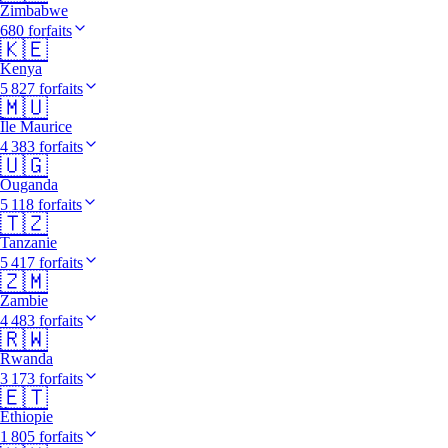
Zimbabwe
680 forfaits
🇰🇪
Kenya
5 827 forfaits
🇲🇺
Île Maurice
4 383 forfaits
🇺🇬
Ouganda
5 118 forfaits
🇹🇿
Tanzanie
5 417 forfaits
🇿🇲
Zambie
4 483 forfaits
🇷🇼
Rwanda
3 173 forfaits
🇪🇹
Éthiopie
1 805 forfaits