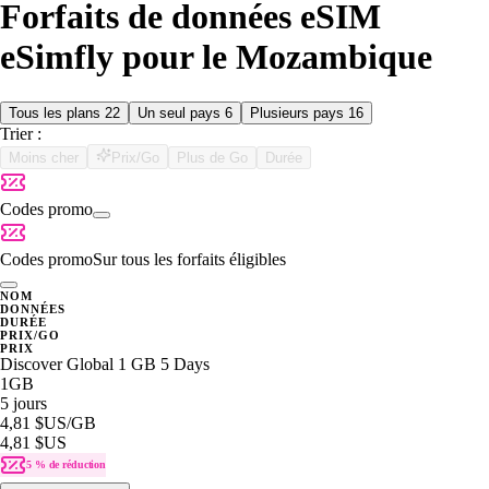
Forfaits de données eSIM
eSimfly pour le Mozambique
Tous les plans
22
Un seul pays
6
Plusieurs pays
16
Trier :
Moins cher
Prix/Go
Plus de Go
Durée
Codes promo
Codes promo
Sur tous les forfaits éligibles
NOM
DONNÉES
DURÉE
PRIX/GO
PRIX
Discover Global 1 GB 5 Days
1GB
5 jours
4,81 $US
/GB
4,81 $US
5 % de réduction