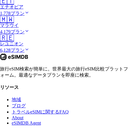
🇪🇹
エチオピア
1,778プラン
🇲🇼
マラウイ
4,179プラン
🇷🇪
レユニオン
6,128プラン
旅行eSIM検索が簡単に。世界最大の旅行eSIM比較プラットフ
ォーム。最適なデータプランを即座に検索。
リソース
地域
ブログ
トラベルeSIMに関するFAQ
About
eSIMDB Agent