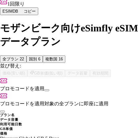
1回限り
ESIMDB
コピー
モザンビーク向けeSimfly eSIM
データプラン
全プラン
22
国別
6
複数国
16
並び替え:
価格(安い順)
GB単価(低い順)
データ容量
有効期間
プロモコードを適用
プロモコードを適用
対象の全プランに即座に適用
プラン名
データ容量
利用可能日数
GB単価
価格