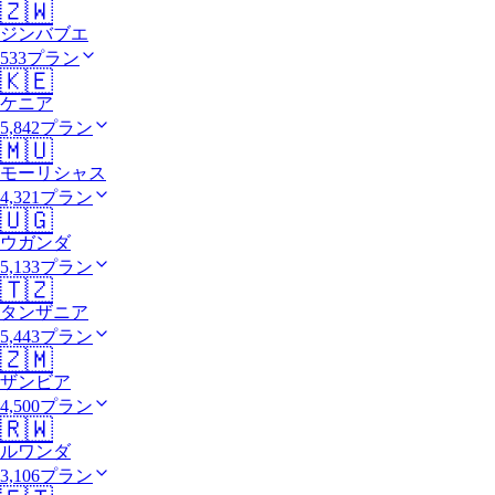
🇿🇼
ジンバブエ
533プラン
🇰🇪
ケニア
5,842プラン
🇲🇺
モーリシャス
4,321プラン
🇺🇬
ウガンダ
5,133プラン
🇹🇿
タンザニア
5,443プラン
🇿🇲
ザンビア
4,500プラン
🇷🇼
ルワンダ
3,106プラン