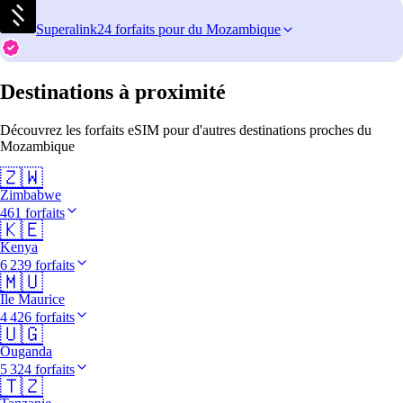
Superalink
24 forfaits pour du Mozambique
Destinations à proximité
Découvrez les forfaits eSIM pour d'autres destinations proches du
Mozambique
🇿🇼
Zimbabwe
461 forfaits
🇰🇪
Kenya
6 239 forfaits
🇲🇺
Île Maurice
4 426 forfaits
🇺🇬
Ouganda
5 324 forfaits
🇹🇿