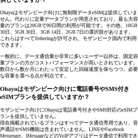
Ohayuはモザンビーク向けに無制限データeSIMは提供していま
せん。代わりに定量データプランが用意されており、最も大容
量のプランは20GBで90日間の利用が可能です。その他、10GB
30日、5GB 30日、3GB 14日、2GB 7日の選択肢があります。
これらはすべてTetheringが許可され、モザンビーク国内で利用
できます。
一般的に、データ通信量が非常に多いユーザー以外は、固定容
量プランの方がコストパフォーマンスが高いとされています。
数日から数か月にわたって安定した回線速度を保ちつつ、必要
な容量を選べる点が利点です。
Ohayuはモザンビーク向けに電話番号やSMS付き
eSIMプランを提供していますか？
モザンビーク向けにOhayuは電話番号付きやSMS対応のeSIMプ
ランを提供していません。
現在掲載されているプランはすべてデータ通信専用であり、音
声通話やSMS機能は含まれていません。LINEやFacebook
Messenger、iMessageなどのVoIPアプリはデータ通信で利用でき