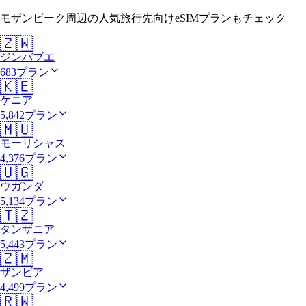
モザンビーク周辺の人気旅行先向けeSIMプランもチェック
🇿🇼
ジンバブエ
683プラン
🇰🇪
ケニア
5,842プラン
🇲🇺
モーリシャス
4,376プラン
🇺🇬
ウガンダ
5,134プラン
🇹🇿
タンザニア
5,443プラン
🇿🇲
ザンビア
4,499プラン
🇷🇼