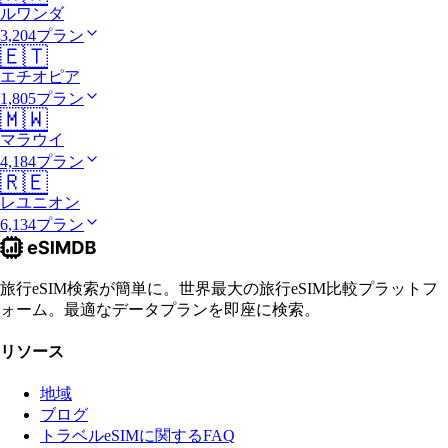
ルワンダ
3,204プラン
🇪🇹
エチオピア
1,805プラン
🇲🇼
マラウイ
4,184プラン
🇷🇪
レユニオン
6,134プラン
旅行eSIM検索が簡単に。世界最大の旅行eSIM比較プラットフ
ォーム。最適なデータプランを即座に検索。
リソース
地域
ブログ
トラベルeSIMに関するFAQ