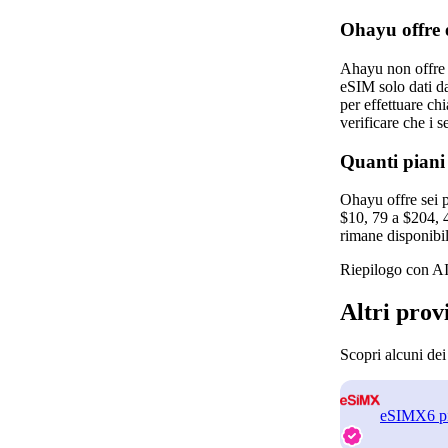
Ohayu offre 
Ahayu non offre 
eSIM solo dati d
per effettuare ch
verificare che i 
Quanti piani
Ohayu offre sei p
$10, 79 a $204, 4
rimane disponibile
Riepilogo con AI
Altri pro
Scopri alcuni de
eSIMX
6 p