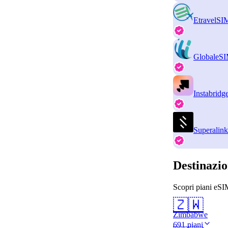
EtravelSI
GlobaleS
Instabridg
Superalink
Destinazio
Scopri piani eSI
🇿🇼
Zimbabwe
691 piani