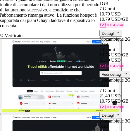
1GB
inoltre di accumulare i dati non utilizzati per il periodo
7 Giorni
di fatturazione successivo, a condizione che
10,79 USD
l'abbonamento rimanga attivo. La funzione hotspot è
10,79 USD
/GB
supportata dai piani Ohayu laddove il dispositivo lo
consenta.
10% di sconto
Dettagli
Verificato
Mozambique 2G
2GB
7 Giorni
10,75 USD
/GB
21,49 USD
10% di sconto
Vedi dettagli
Mozambique 2G
2GB
7 Giorni
21,49 USD
10,75 USD
/GB
10% di sconto
Dettagli
Mozambique 3G
3GB