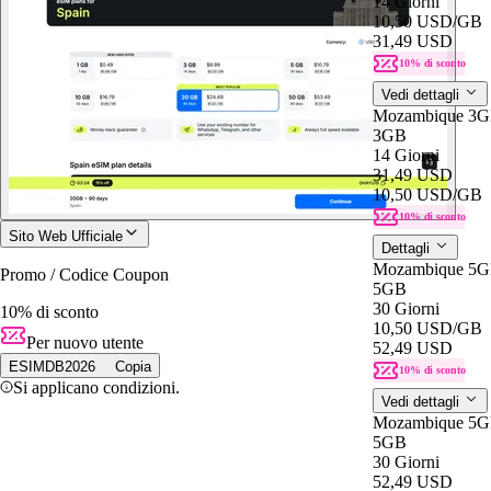
14 Giorni
10,50 USD
/GB
31,49 USD
10% di sconto
Vedi dettagli
Mozambique 3G
3GB
14 Giorni
31,49 USD
10,50 USD
/GB
10% di sconto
Sito Web Ufficiale
Dettagli
Mozambique 5G
Promo / Codice Coupon
5GB
30 Giorni
10% di sconto
10,50 USD
/GB
Per nuovo utente
52,49 USD
ESIMDB2026
Copia
10% di sconto
Si applicano condizioni.
Vedi dettagli
Mozambique 5G
5GB
30 Giorni
52,49 USD