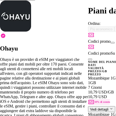
Piani d
Ordina:
Più economico
Codici promo
Ohayu
Codici promo
Su 
Ohayu è un provider di eSIM per viaggiatori che
NOME DEL PIAN
offre piani dati mobili per oltre 170 paesi. Consente
DATI
agli utenti di connettersi alle reti mobili locali
VALIDITÀ
PREZZO/GB
all'estero, con gli operatori supportati indicati nelle
PREZZO
pagine relative alla destinazione e ai piani globali
Mozambique 1G
prima dell'acquisto. Le eSIM Ohayu sono solo dati,
1GB
quindi i viaggiatori possono utilizzare internet mobile
7 Giorni
mantenendo il proprio numero di telefono per
10,79 USD
/GB
WhatsApp, Telegram e altre app. Ohayu offre app per
10,79 USD
iOS e Android che permettono agli utenti di installare
10% di sconto
le eSIM, gestire i piani, controllare il consumo dati e
Vedi dettagli
aggiungere dati extra laddove sia disponibile la
Mozambique 1G
ricarica. I piani di abbonamento globali consentono