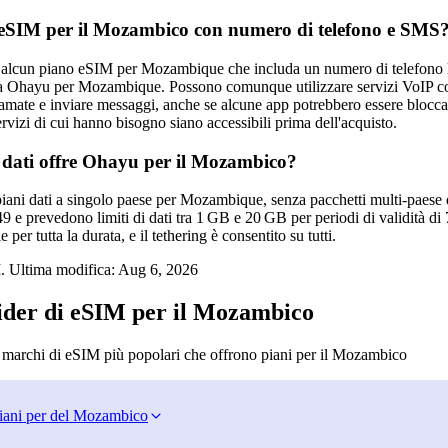
eSIM per il Mozambico con numero di telefono e SMS
alcun piano eSIM per Mozambique che includa un numero di telefono loc
a Ohayu per Mozambique. Possono comunque utilizzare servizi VoIP c
iamate e inviare messaggi, anche se alcune app potrebbero essere bloccate
servizi di cui hanno bisogno siano accessibili prima dell'acquisto.
 dati offre Ohayu per il Mozambico?
iani dati a singolo paese per Mozambique, senza pacchetti multi‑paese d
9 e prevedono limiti di dati tra 1 GB e 20 GB per periodi di validità di 7
 per tutta la durata, e il tethering è consentito su tutti.
. Ultima modifica:
Aug 6, 2026
vider di eSIM per il Mozambico
i marchi di eSIM più popolari che offrono piani per il Mozambico
iani per del Mozambico