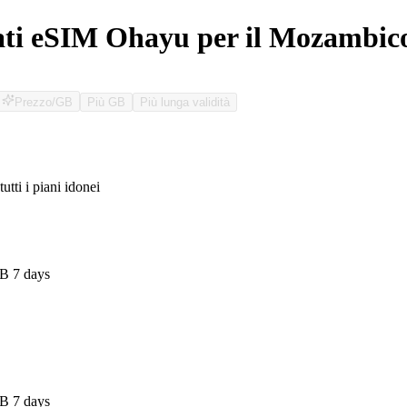
ati eSIM Ohayu per il Mozambic
Prezzo/GB
Più GB
Più lunga validità
tutti i piani idonei
O
B 7 days
B 7 days