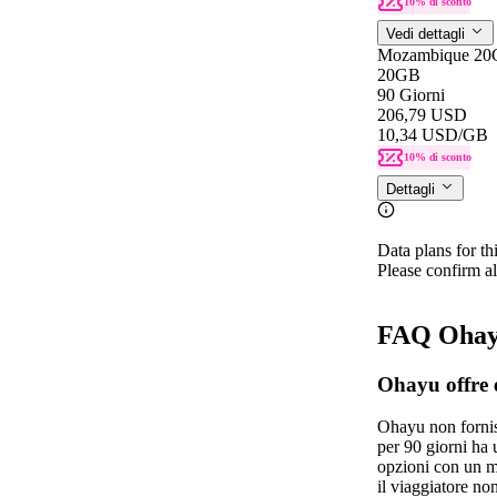
10% di sconto
Vedi dettagli
Mozambique 20
20GB
90 Giorni
206,79 USD
10,34 USD
/GB
10% di sconto
Dettagli
Data plans for th
Please confirm al
FAQ Ohay
Ohayu offre 
Ohayu non fornisc
per 90 giorni ha 
opzioni con un ma
il viaggiatore non