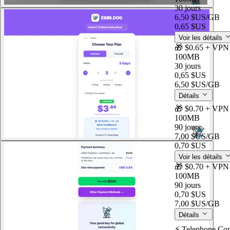
30 jours
6,50 $US
/GB
0,65 $US
Voir les détails
🎁 $0.65 + VPN 
100MB
30 jours
0,65 $US
6,50 $US
/GB
Détails
🎁 $0.70 + VPN 
100MB
90 jours
7,00 $US
/GB
0,70 $US
Voir les détails
🎁 $0.70 + VPN 
100MB
90 jours
0,70 $US
7,00 $US
/GB
Détails
⚡️ Telephone Co