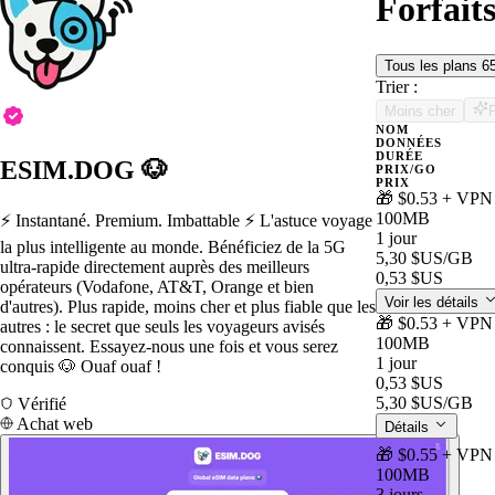
Forfait
Tous les plans
6
Trier :
Moins cher
NOM
DONNÉES
DURÉE
ESIM.DOG 🐶
PRIX/GO
PRIX
🎁 $0.53 + VPN 
100MB
⚡️ Instantané. Premium. Imbattable ⚡️ L'astuce voyage
1 jour
la plus intelligente au monde. Bénéficiez de la 5G
5,30 $US
/GB
ultra-rapide directement auprès des meilleurs
0,53 $US
opérateurs (Vodafone, AT&T, Orange et bien
Voir les détails
d'autres). Plus rapide, moins cher et plus fiable que les
🎁 $0.53 + VPN 
autres : le secret que seuls les voyageurs avisés
100MB
connaissent. Essayez-nous une fois et vous serez
1 jour
conquis 🐶 Ouaf ouaf !
0,53 $US
5,30 $US
/GB
Vérifié
Achat web
Détails
🎁 $0.55 + VPN 
100MB
3 jours