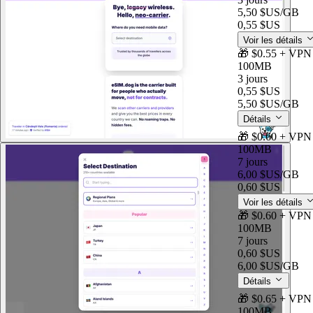
5,50 $US
/GB
0,55 $US
Voir les détails
🎁 $0.55 + VPN 
100MB
3 jours
0,55 $US
5,50 $US
/GB
Détails
🎁 $0.60 + VPN 
100MB
7 jours
6,00 $US
/GB
0,60 $US
Voir les détails
🎁 $0.60 + VPN 
100MB
7 jours
0,60 $US
6,00 $US
/GB
Détails
🎁 $0.65 + VPN 
100MB