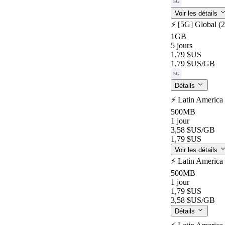
5G
Voir les détails
⚡️ [5G] Global (
1GB
5 jours
1,79 $US
1,79 $US
/GB
5G
Détails
⚡️ Latin America
500MB
1 jour
3,58 $US
/GB
1,79 $US
Voir les détails
⚡️ Latin America
500MB
1 jour
1,79 $US
3,58 $US
/GB
Détails