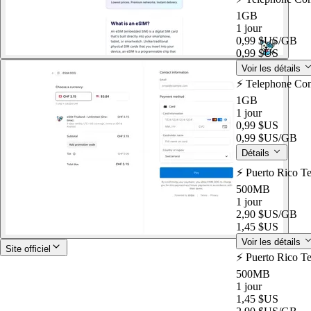
1GB
1 jour
0,99 $US
/GB
0,99 $US
Voir les détails
⚡️ Telephone Co
1GB
1 jour
0,99 $US
0,99 $US
/GB
Détails
⚡️ Puerto Rico 
500MB
1 jour
2,90 $US
/GB
1,45 $US
Voir les détails
Site officiel
⚡️ Puerto Rico 
500MB
1 jour
1,45 $US