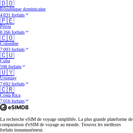
🇩🇴
République dominicaine
4 831 forfaits
🇵🇪
Pérou
8 266 forfaits
🇨🇴
Colombie
7 093 forfaits
🇨🇺
Cuba
598 forfaits
🇺🇾
Uruguay
7 692 forfaits
🇨🇷
Costa Rica
7 016 forfaits
La recherche eSIM de voyage simplifiée. La plus grande plateforme de
comparaison d'eSIM de voyage au monde. Trouvez les meilleurs
forfaits instantanément.