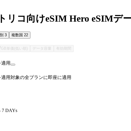
リコ向けeSIM Hero eSIM
国別
3
複数国
22
GB単価(低い順)
データ容量
有効期間
を適用
を適用
対象の全プランに即座に適用
B 7 DAYs