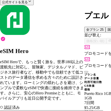
公式サイトを見る
プエルト
全プラン
25
並び替え:
価格(安い順)
eSIM Hero
プロモコード
eSIM Heroで、もっと賢く旅を。世界180以上の
プロモコード
渡航先に対応し、冒険家、デジタルノマド、ビ
ジネス旅行者など、移動中でも信頼できて低コ
プラン名
ストのデータ通信を求める方々のために設計さ
データ容量
れています。ローミングの煩わしさを避け、シ
利用可能日数
GB単価
ンプルで柔軟なeSIMで快適に接続を維持できま
価格
す。さらに、安心のHero Promiseとともに、モ
Puerto Rico 1G
1GB
バイルアプリも近日公開予定です。
7日間
認証済み
$5.25
/GB