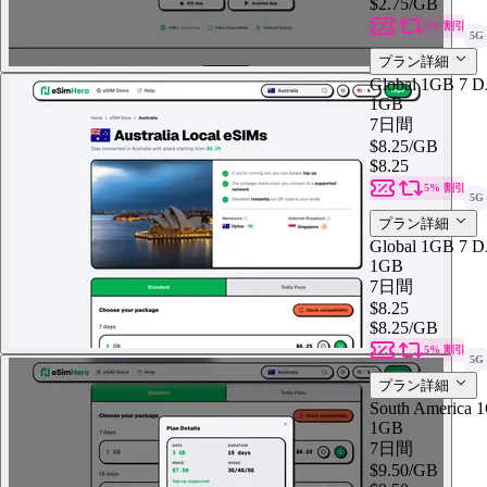
$2.75
/GB
5% 割引
5G
プラン詳細
Global 1GB 7 
1GB
7日間
$8.25
/GB
$8.25
5% 割引
5G
プラン詳細
Global 1GB 7 
1GB
7日間
$8.25
$8.25
/GB
5% 割引
5G
プラン詳細
South America
1GB
7日間
$9.50
/GB