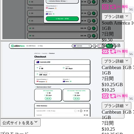
$9.50
5% 割引
5G
プラン詳細
South America
1GB
7日間
$9.50
$9.50
/GB
5% 割引
5G
プラン詳細
Caribbean 1GB
1GB
7日間
$10.25
/GB
$10.25
5% 割引
5G
プラン詳細
Caribbean 1GB
1GB
公式サイトを見る
7日間
$10.25