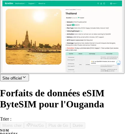
Site officiel
Forfaits de données eSIM
ByteSIM pour l'Ouganda
Trier :
Moins cher
Prix/Go
Plus de Go
Durée
NOM
DONNÉES