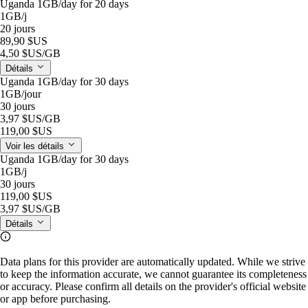
Uganda 1GB/day for 20 days
1GB
/j
20 jours
89,90 $US
4,50 $US
/GB
Détails
Uganda 1GB/day for 30 days
1GB
/jour
30 jours
3,97 $US
/GB
119,00 $US
Voir les détails
Uganda 1GB/day for 30 days
1GB
/j
30 jours
119,00 $US
3,97 $US
/GB
Détails
Data plans for this provider are automatically updated. While we strive
to keep the information accurate, we cannot guarantee its completeness
or accuracy. Please confirm all details on the provider's official website
or app before purchasing.