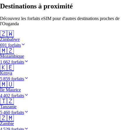
Destinations à proximité
Découvrez les forfaits eSIM pour d'autres destinations proches de
l'Ouganda
🇿🇼
Zimbabwe
691 forfaits
🇲🇿
Mozambique
1 662 forfaits
🇰🇪
Kenya
5 859 forfaits
🇲🇺
Île Maurice
4 402 forfaits
🇹🇿
Tanzanie
5 460 forfaits
🇿🇲
Zambie
4 529 forfaits