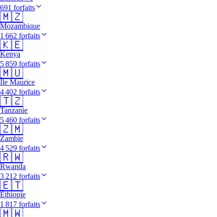
691 forfaits
🇲🇿
Mozambique
1 662 forfaits
🇰🇪
Kenya
5 859 forfaits
🇲🇺
Île Maurice
4 402 forfaits
🇹🇿
Tanzanie
5 460 forfaits
🇿🇲
Zambie
4 529 forfaits
🇷🇼
Rwanda
3 212 forfaits
🇪🇹
Éthiopie
1 817 forfaits
🇲🇼