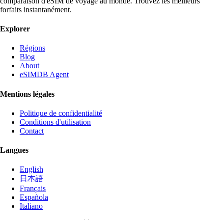
comparaison d'eSIM de voyage au monde. Trouvez les meilleurs
forfaits instantanément.
Explorer
Régions
Blog
About
eSIMDB Agent
Mentions légales
Politique de confidentialité
Conditions d'utilisation
Contact
Langues
English
日本語
Français
Española
Italiano