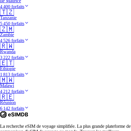
Île Maurice
4 400 forfaits
🇹🇿
Tanzanie
5 450 forfaits
🇿🇲
Zambie
4 526 forfaits
🇷🇼
Rwanda
3 222 forfaits
🇪🇹
Éthiopie
1 813 forfaits
🇲🇼
Malawi
4 212 forfaits
🇷🇪
Réunion
6 142 forfaits
La recherche eSIM de voyage simplifiée. La plus grande plateforme de