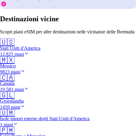
Destinazioni vicine
Scopri piani eSIM per altre destinazioni nelle vicinanze delle Bermuda
🇺🇸
Stati Uniti d'America
12.825 piani
🇲🇽
Messico
9823 piani
🇨🇦
Canada
10.581 piani
🇬🇱
Groenlandia
1459 piani
🇺🇲
Isole minori esterne degli Stati Uniti d'America
1 piani
🇵🇲