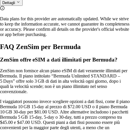
Dettagli
Data plans for this provider are automatically updated. While we strive
to keep the information accurate, we cannot guarantee its completeness
or accuracy. Please confirm all details on the provider's official website
or app before purchasing.
FAQ ZenSim per Bermuda
ZenSim offre eSIM a dati illimitati per Bermuda?
ZenSim non fornisce alcun piano eSIM di dati veramente illimitati per
Bermuda. Il piano intitolato “Bermuda Unlimited STANDARD –
5 Days” offre solo 3 GB di dati in alta velocità ogni giorno, dopo i
quali la velocità scende; non è un piano illimitato nel senso
convenzionale.
I viaggiatori possono invece scegliere opzioni a dati fissi, come il piano
Bermuda 10 GB 15‑day al prezzo di $72.00 USD o il piano Bermuda
10 GB 30‑day per $81.00 USD. Altre alternative includono i pacchetti
Bermuda 5 GB 15‑day, 5‑day o 30‑day, tutti a prezzo compreso tra
$45.00 e $47.00 USD. Questi piani a dati fissi possono essere più
convenienti per la maggior parte degli utenti, a meno che un