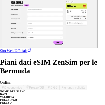
Sito Web Ufficiale
Piani dati eSIM ZenSim per le
Bermuda
Ordina:
Più economico
Prezzo/GB
Più GB
Più lunga validità
NOME DEL PIANO
DATI
VALIDITÀ
PREZZO/GB
PREZZO