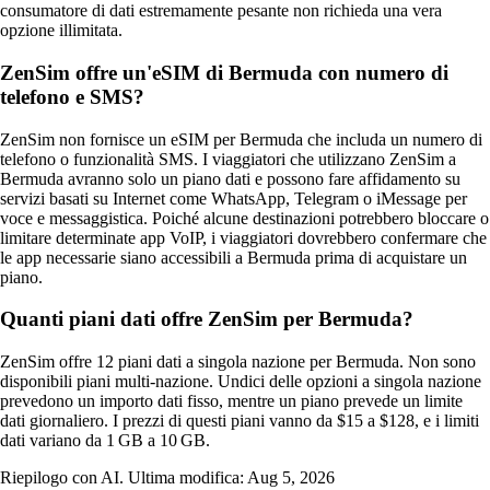
consumatore di dati estremamente pesante non richieda una vera
opzione illimitata.
ZenSim offre un'eSIM di Bermuda con numero di
telefono e SMS?
ZenSim non fornisce un eSIM per Bermuda che includa un numero di
telefono o funzionalità SMS. I viaggiatori che utilizzano ZenSim a
Bermuda avranno solo un piano dati e possono fare affidamento su
servizi basati su Internet come WhatsApp, Telegram o iMessage per
voce e messaggistica. Poiché alcune destinazioni potrebbero bloccare o
limitare determinate app VoIP, i viaggiatori dovrebbero confermare che
le app necessarie siano accessibili a Bermuda prima di acquistare un
piano.
Quanti piani dati offre ZenSim per Bermuda?
ZenSim offre 12 piani dati a singola nazione per Bermuda. Non sono
disponibili piani multi‑nazione. Undici delle opzioni a singola nazione
prevedono un importo dati fisso, mentre un piano prevede un limite
dati giornaliero. I prezzi di questi piani vanno da $15 a $128, e i limiti
dati variano da 1 GB a 10 GB.
Riepilogo con AI. Ultima modifica:
Aug 5, 2026