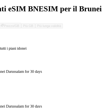
ati eSIM BNESIM per il Brunei
Prezzo/GB
Più GB
Più lunga validità
tutti i piani idonei
O
nei Darussalam for 30 days
nei Darussalam for 30 days