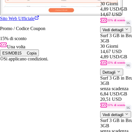
30 Giorni
4,89 USD
/GB
14,67 USD
Sito Web Ufficiale
15% di sconto
5G
Promo / Codice Coupon
Vedi dettagli
Surf 3 GB in Bru
15% di sconto
3GB
30 Giorni
Una volta
14,67 USD
ESIMDB15
Copia
4,89 USD
/GB
Si applicano condizioni.
15% di sconto
5G
Dettagli
Surf 3 GB in Br
3GB
senza scadenza
6,84 USD
/GB
20,51 USD
15% di sconto
5G
Vedi dettagli
Surf 3 GB in Br
3GB
senza scadenza