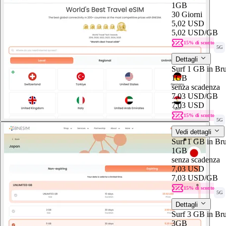
1GB
30 Giorni
5,02 USD
5,02 USD
/GB
15% di sconto
5G
Dettagli
Surf 1 GB in Br
1GB
senza scadenza
7,03 USD
/GB
7,03 USD
15% di sconto
5G
Vedi dettagli
Surf 1 GB in Br
1GB
senza scadenza
7,03 USD
7,03 USD
/GB
15% di sconto
5G
Dettagli
Surf 3 GB in Bru
3GB