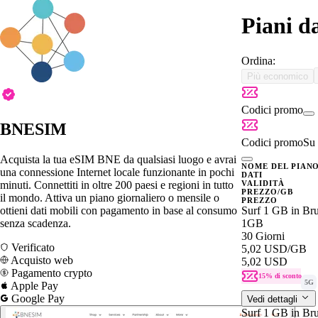
Piani d
Ordina:
Più economico
Codici promo
BNESIM
Codici promo
Su 
Acquista la tua eSIM BNE da qualsiasi luogo e avrai
NOME DEL PIAN
una connessione Internet locale funzionante in pochi
DATI
minuti. Connettiti in oltre 200 paesi e regioni in tutto
VALIDITÀ
PREZZO/GB
il mondo. Attiva un piano giornaliero o mensile o
PREZZO
ottieni dati mobili con pagamento in base al consumo
Surf 1 GB in Bru
senza scadenza.
1GB
30 Giorni
Verificato
5,02 USD
/GB
Acquisto web
5,02 USD
Pagamento crypto
15% di sconto
5G
Apple Pay
Google Pay
Vedi dettagli
Surf 1 GB in Bru