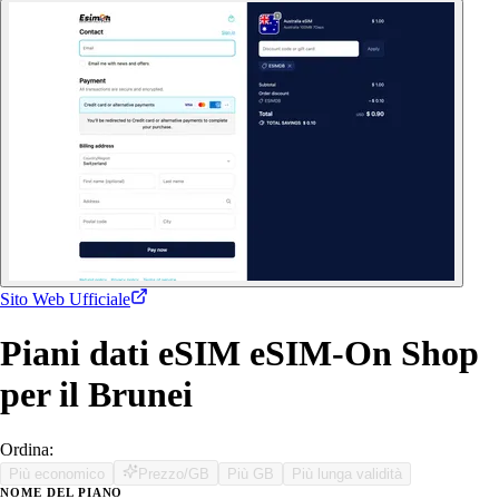
Sito Web Ufficiale
Piani dati eSIM eSIM-On Shop
per il Brunei
Ordina:
Più economico
Prezzo/GB
Più GB
Più lunga validità
NOME DEL PIANO