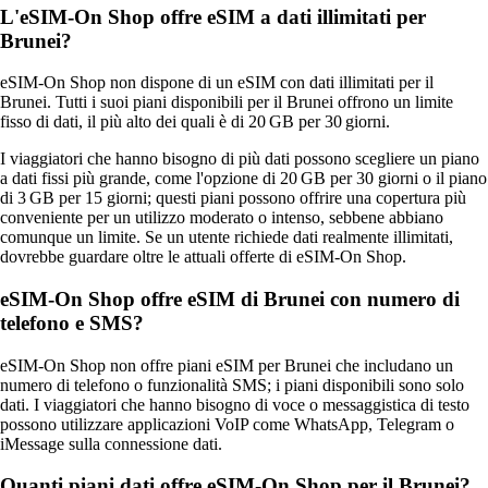
L'eSIM-On Shop offre eSIM a dati illimitati per
Brunei?
eSIM‑On Shop non dispone di un eSIM con dati illimitati per il
Brunei. Tutti i suoi piani disponibili per il Brunei offrono un limite
fisso di dati, il più alto dei quali è di 20 GB per 30 giorni.
I viaggiatori che hanno bisogno di più dati possono scegliere un piano
a dati fissi più grande, come l'opzione di 20 GB per 30 giorni o il piano
di 3 GB per 15 giorni; questi piani possono offrire una copertura più
conveniente per un utilizzo moderato o intenso, sebbene abbiano
comunque un limite. Se un utente richiede dati realmente illimitati,
dovrebbe guardare oltre le attuali offerte di eSIM‑On Shop.
eSIM-On Shop offre eSIM di Brunei con numero di
telefono e SMS?
eSIM‑On Shop non offre piani eSIM per Brunei che includano un
numero di telefono o funzionalità SMS; i piani disponibili sono solo
dati. I viaggiatori che hanno bisogno di voce o messaggistica di testo
possono utilizzare applicazioni VoIP come WhatsApp, Telegram o
iMessage sulla connessione dati.
Quanti piani dati offre eSIM-On Shop per il Brunei?