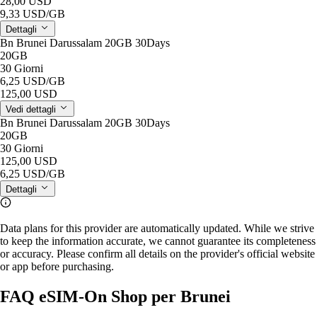
28,00 USD
9,33 USD
/GB
Dettagli
Bn Brunei Darussalam 20GB 30Days
20GB
30 Giorni
6,25 USD
/GB
125,00 USD
Vedi dettagli
Bn Brunei Darussalam 20GB 30Days
20GB
30 Giorni
125,00 USD
6,25 USD
/GB
Dettagli
Data plans for this provider are automatically updated. While we strive
to keep the information accurate, we cannot guarantee its completeness
or accuracy. Please confirm all details on the provider's official website
or app before purchasing.
FAQ eSIM-On Shop per Brunei