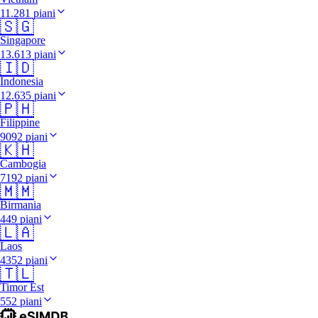
11.281 piani
🇸🇬
Singapore
13.613 piani
🇮🇩
Indonesia
12.635 piani
🇵🇭
Filippine
9092 piani
🇰🇭
Cambogia
7192 piani
🇲🇲
Birmania
449 piani
🇱🇦
Laos
4352 piani
🇹🇱
Timor Est
552 piani