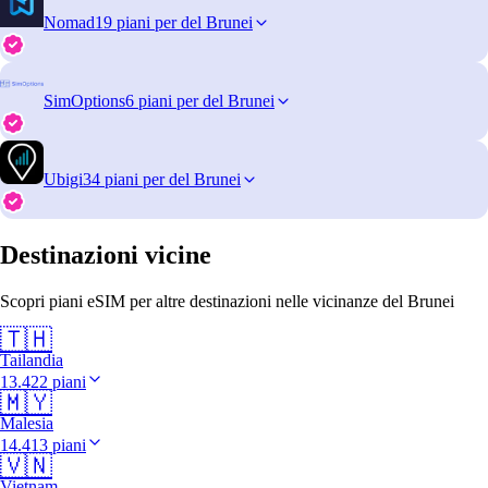
Nomad
19 piani per del Brunei
SimOptions
6 piani per del Brunei
Ubigi
34 piani per del Brunei
Destinazioni vicine
Scopri piani eSIM per altre destinazioni nelle vicinanze del Brunei
🇹🇭
Tailandia
13.422 piani
🇲🇾
Malesia
14.413 piani
🇻🇳
Vietnam