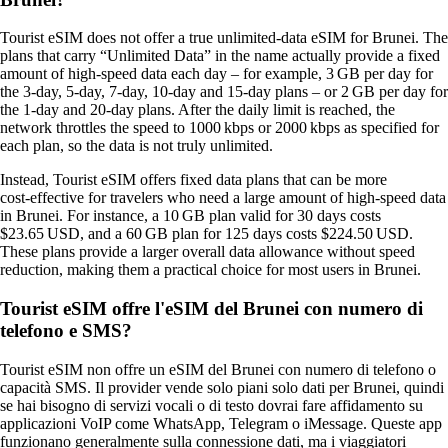
Tourist eSIM does not offer a true unlimited‑data eSIM for Brunei. The
plans that carry “Unlimited Data” in the name actually provide a fixed
amount of high‑speed data each day – for example, 3 GB per day for
the 3‑day, 5‑day, 7‑day, 10‑day and 15‑day plans – or 2 GB per day for
the 1‑day and 20‑day plans. After the daily limit is reached, the
network throttles the speed to 1000 kbps or 2000 kbps as specified for
each plan, so the data is not truly unlimited.
Instead, Tourist eSIM offers fixed data plans that can be more
cost‑effective for travelers who need a large amount of high‑speed data
in Brunei. For instance, a 10 GB plan valid for 30 days costs
$23.65 USD, and a 60 GB plan for 125 days costs $224.50 USD.
These plans provide a larger overall data allowance without speed
reduction, making them a practical choice for most users in Brunei.
Tourist eSIM offre l'eSIM del Brunei con numero di
telefono e SMS?
Tourist eSIM non offre un eSIM del Brunei con numero di telefono o
capacità SMS. Il provider vende solo piani solo dati per Brunei, quindi
se hai bisogno di servizi vocali o di testo dovrai fare affidamento su
applicazioni VoIP come WhatsApp, Telegram o iMessage. Queste app
funzionano generalmente sulla connessione dati, ma i viaggiatori