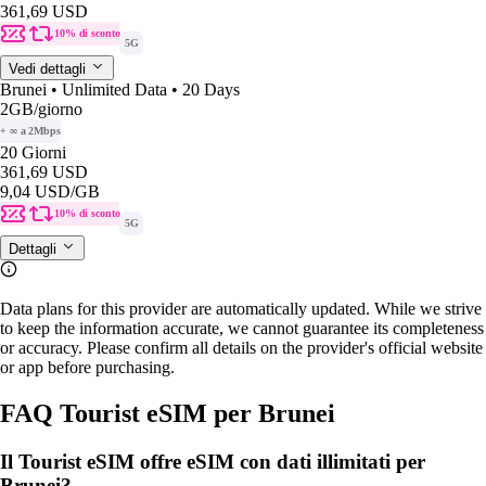
361,69 USD
10% di sconto
5G
Vedi dettagli
Brunei • Unlimited Data • 20 Days
2GB
/giorno
+ ∞ a 2Mbps
20 Giorni
361,69 USD
9,04 USD
/GB
10% di sconto
5G
Dettagli
Data plans for this provider are automatically updated. While we strive
to keep the information accurate, we cannot guarantee its completeness
or accuracy. Please confirm all details on the provider's official website
or app before purchasing.
FAQ Tourist eSIM per Brunei
Il Tourist eSIM offre eSIM con dati illimitati per
Brunei?