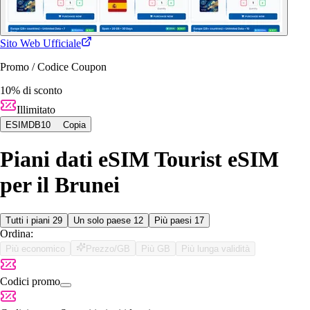
Sito Web Ufficiale
Promo / Codice Coupon
10% di sconto
Illimitato
ESIMDB10
Copia
Piani dati eSIM Tourist eSIM
per il Brunei
Tutti i piani
29
Un solo paese
12
Più paesi
17
Ordina:
Più economico
Prezzo/GB
Più GB
Più lunga validità
Codici promo