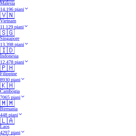
Malesia
14.196 piani
🇻🇳
Vietnam
11.129 piani
🇸🇬
Singapore
13.398 piani
🇮🇩
Indonesia
12.478 piani
🇵🇭
Filippine
8930 piani
🇰🇭
Cambogia
7065 piani
🇲🇲
Birmania
448 piani
🇱🇦
Laos
4297 piani