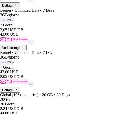
Dettagli
Brunei • Unlimited Data • 7 Days
3GB
/giorno
+ ∞ a 1Mbps
7 Giorni
2,05 USD
/GB
43,00 USD
10% di sconto
5G
Vedi dettagli
Brunei • Unlimited Data • 7 Days
3GB
/giorno
+ ∞ a 1Mbps
7 Giorni
43,00 USD
2,05 USD
/GB
10% di sconto
5G
Dettagli
Global (196+ countries) • 20 GB • 30 Days
20GB
30 Giorni
2,24 USD
/GB
44,80 USD