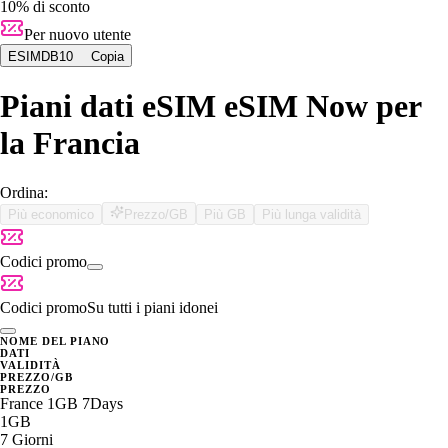
10% di sconto
Per nuovo utente
ESIMDB10
Copia
Piani dati eSIM eSIM Now per
la Francia
Ordina:
Più economico
Prezzo/GB
Più GB
Più lunga validità
Codici promo
Codici promo
Su tutti i piani idonei
NOME DEL PIANO
DATI
VALIDITÀ
PREZZO/GB
PREZZO
France 1GB 7Days
1GB
7 Giorni