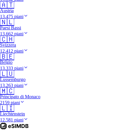
🇦🇹
Austria
13.475 piani
🇳🇱
Paesi Bassi
13.662 piani
🇨🇭
Svizzera
12.412 piani
🇧🇪
Belgio
13.333 piani
🇱🇺
Lussemburgo
13.263 piani
🇲🇨
Principato di Monaco
2159 piani
🇱🇮
Liechtenstein
12.581 piani