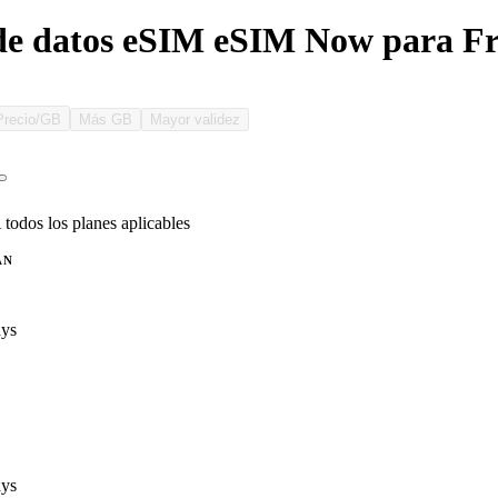
de datos eSIM eSIM Now para Fr
Precio/GB
Más GB
Mayor validez
 todos los planes aplicables
AN
ys
ys