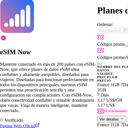
Planes 
Ordenar:
Más barato
Códigos promo
eSIM Now
Códigos promo
A
Mantente conectado en más de 200 países con eSIM-
NOMBRE DEL PL
Now, que ofrece planes de datos eSIM ultra
DATOS
confiables y altamente asequibles, diseñados para
VALIDEZ
PRECIO/GB
viajeros. Diseñadas para funcionar perfectamente en
PRECIO
todos los dispositivos principales, nuestras eSIM
France 1GB 7Da
permiten una preactivación sencilla y una
1GB
configuración sin complicaciones. Con eSIM-Now,
7 Dias
obtén conectividad confiable y rentable dondequiera
3,17 US$
/GB
que vayas. Viaja de manera inteligente, mantente
3,17 US$
conectado.
10 % de descuento
Ver detalles
Verificado
France 1GB 7Da
Pagina Web Oficial