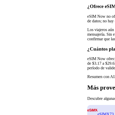
¿Ofrece eSI
eSIM Now no ofre
de datos; no hay 
Los viajeros aún
mensajería. Sin e
confirmar que la
¿Cuántos pla
eSIM Now ofrece s
de $3.17 a $29.63
período de valide
Resumen con AI.
Más prove
Descubre algunas
eSIMX
73 