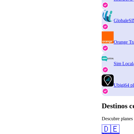
GlobaleS
Orange Tr
Sim Local
Ubigi
64 p
Destinos c
Descubre planes 
🇩🇪