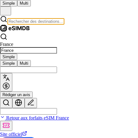
Simple
Multi
France
Simple
Simple
Multi
Rédiger un avis
Retour aux forfaits eSIM France
Site officiel