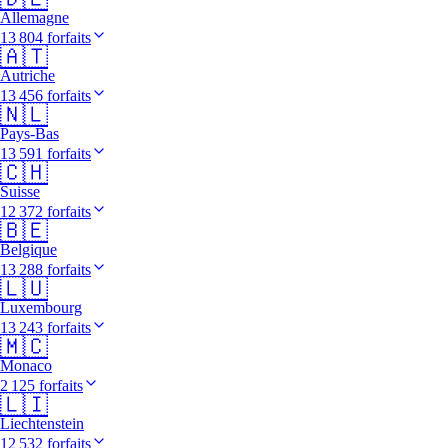
Allemagne
13 804 forfaits
🇦🇹
Autriche
13 456 forfaits
🇳🇱
Pays-Bas
13 591 forfaits
🇨🇭
Suisse
12 372 forfaits
🇧🇪
Belgique
13 288 forfaits
🇱🇺
Luxembourg
13 243 forfaits
🇲🇨
Monaco
2 125 forfaits
🇱🇮
Liechtenstein
12 532 forfaits