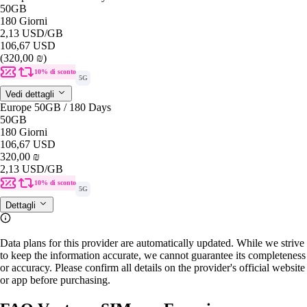
50GB
180 Giorni
2,13 USD
/GB
106,67 USD
(320,00 ₪)
10% di sconto
5G
Vedi dettagli
Europe 50GB / 180 Days
50GB
180 Giorni
106,67 USD
320,00 ₪
2,13 USD
/GB
10% di sconto
5G
Dettagli
Data plans for this provider are automatically updated. While we strive
to keep the information accurate, we cannot guarantee its completeness
or accuracy. Please confirm all details on the provider's official website
or app before purchasing.