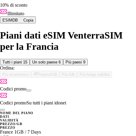
10% di sconto
Illimitato
ESIMDB
Copia
Piani dati eSIM VenterraSIM
per la Francia
Tutti i piani
15
Un solo paese
6
Più paesi
9
Ordina:
Più economico
Prezzo/GB
Più GB
Più lunga validità
Codici promo
Codici promo
Su tutti i piani idonei
NOME DEL PIANO
DATI
VALIDITÀ
PREZZO/GB
PREZZO
France 1GB / 7 Days