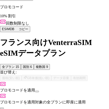
プロモコード
10% 割引
回数制限なし
ESIMDB
コピー
フランス向けVenterraSIM
eSIMデータプラン
全プラン
15
国別
6
複数国
9
並び替え:
価格(安い順)
GB単価(低い順)
データ容量
有効期間
プロモコードを適用
プロモコードを適用
対象の全プランに即座に適用