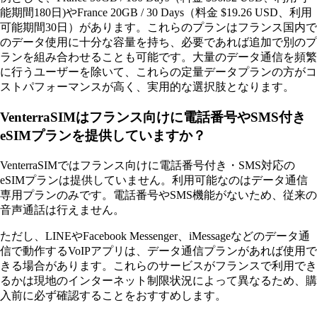
能期間180日)やFrance 20GB / 30 Days（料金 $19.26 USD、利用
可能期間30日）があります。これらのプランはフランス国内で
のデータ使用に十分な容量を持ち、必要であれば追加で別のプ
ランを組み合わせることも可能です。大量のデータ通信を頻繁
に行うユーザーを除いて、これらの定量データプランの方がコ
ストパフォーマンスが高く、実用的な選択肢となります。
VenterraSIMはフランス向けに電話番号やSMS付き
eSIMプランを提供していますか？
VenterraSIMではフランス向けに電話番号付き・SMS対応の
eSIMプランは提供していません。利用可能なのはデータ通信
専用プランのみです。電話番号やSMS機能がないため、従来の
音声通話は行えません。
ただし、LINEやFacebook Messenger、iMessageなどのデータ通
信で動作するVoIPアプリは、データ通信プランがあれば使用で
きる場合があります。これらのサービスがフランスで利用でき
るかは現地のインターネット制限状況によって異なるため、購
入前に必ず確認することをおすすめします。