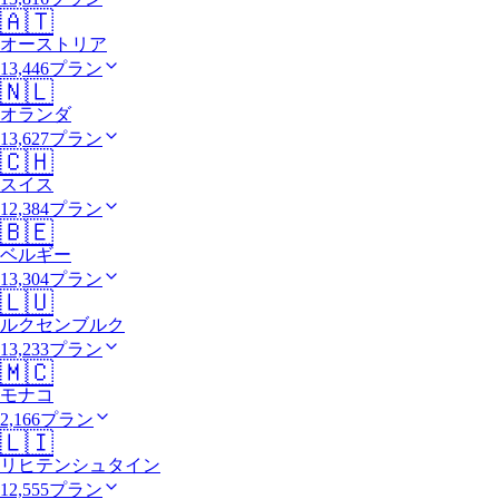
🇦🇹
オーストリア
13,446プラン
🇳🇱
オランダ
13,627プラン
🇨🇭
スイス
12,384プラン
🇧🇪
ベルギー
13,304プラン
🇱🇺
ルクセンブルク
13,233プラン
🇲🇨
モナコ
2,166プラン
🇱🇮
リヒテンシュタイン
12,555プラン