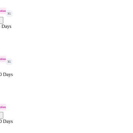
ction
5G
5 Days
ction
5G
0 Days
ction
0 Days