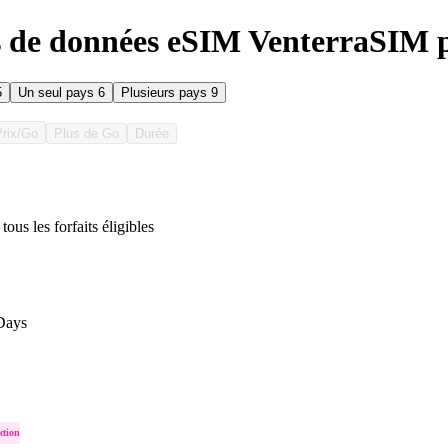
s de données eSIM VenterraSIM 
5
Un seul pays
6
Plusieurs pays
9
Prix/Go
Plus de Go
Durée
tous les forfaits éligibles
Days
ction