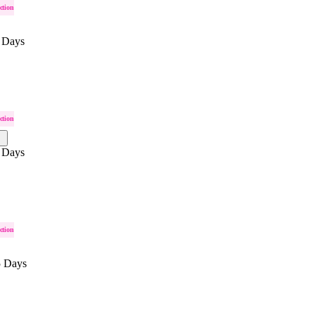
ction
 Days
ction
 Days
ction
5 Days