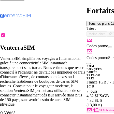
Forfait
Tous les plans
1
Trier :
Moins cher
Codes promo
VenterraSIM
Codes promo
Sur 
VenterraSIM simplifie les voyages à l'international
grâce à une connectivité eSIM instantanée,
NOM
transparente et sans tracas. Nous estimons que rester
DONNÉES
connecté à l'étranger ne devrait pas impliquer de frais
DURÉE
PRIX/GO
d'itinérance élevés, de contrats complexes ou la
PRIX
recherche fastidieuse de boutiques de cartes SIM
France 1GB / 7 
locales. Conçue pour le voyageur moderne, la
1GB
solution VenterraSIM permet aux utilisateurs de se
7 jours
connecter instantanément dès leur arrivée dans plus
4,32 $US
/GB
de 150 pays, sans avoir besoin de carte SIM
4,32 $US
physique.
(13,00 ₪)
10 % de rédu
Vérifié