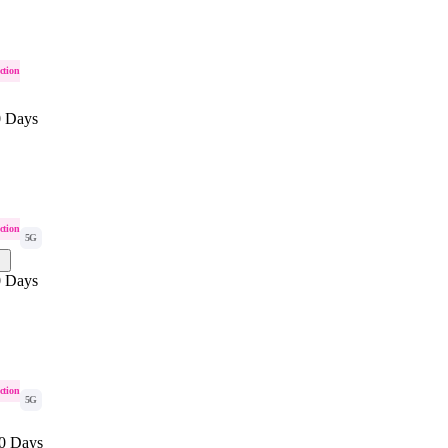
ction
0 Days
ction
5G
0 Days
ction
5G
0 Days