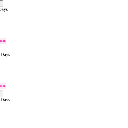
Days
ction
 Days
ction
 Days