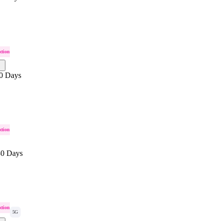
ction
0 Days
ction
30 Days
ction
5G