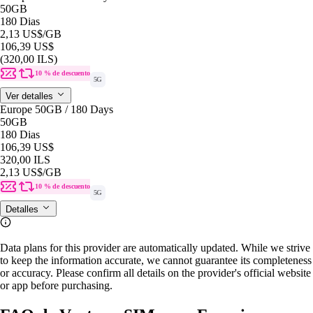
50GB
180 Dias
2,13 US$
/GB
106,39 US$
(320,00 ILS)
10 % de descuento
5G
Ver detalles
Europe 50GB / 180 Days
50GB
180 Dias
106,39 US$
320,00 ILS
2,13 US$
/GB
10 % de descuento
5G
Detalles
Data plans for this provider are automatically updated. While we strive
to keep the information accurate, we cannot guarantee its completeness
or accuracy. Please confirm all details on the provider's official website
or app before purchasing.