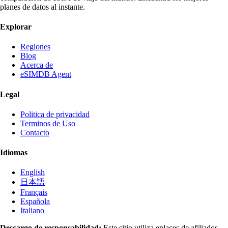
planes de datos al instante.
Explorar
Regiones
Blog
Acerca de
eSIMDB Agent
Legal
Politica de privacidad
Terminos de Uso
Contacto
Idiomas
English
日本語
Français
Española
Italiano
Descargo de responsabilidad:
Este sitio utiliza enlaces de afiliados