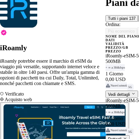
Piani d
Tutti i piani
137
Ordina:
Più economico
NOME DEL PIAN
DATI
VALIDITÀ
iRoamly
PREZZO/GB
PREZZO
iRoamly-eSIM-5
iRoamly potrebbe essere il marchio di eSIM da
500MB
viaggio più versatile, supportando internet veloce e
+ ∞ a 384kbps
stabile in oltre 140 paesi. Offre un'ampia gamma di
1 Giorno
opzioni di pacchetti tra cui Daily, Total, Unlimited,
0,00 USD
nonché pacchetti con chiamate e SMS.
Nuovi utenti
5G
Verificato
Vedi dettagli
Acquisto web
iRoamly-eSIM-5
500MB
+ ∞ a 384kbps
1 Giorno
0,00 USD
Nuovi utenti
5G