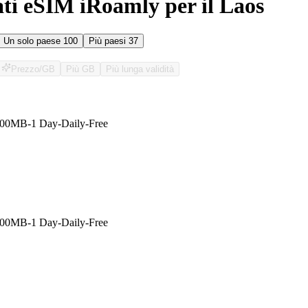
ati eSIM iRoamly per il Laos
Un solo paese
100
Più paesi
37
Prezzo/GB
Più GB
Più lunga validità
O
00MB-1 Day-Daily-Free
00MB-1 Day-Daily-Free